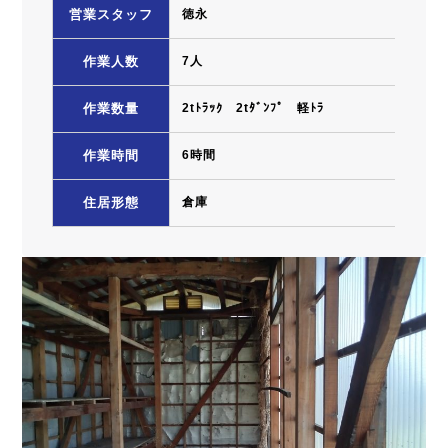
営業スタッフ
徳永
作業人数
7人
作業数量
2tﾄﾗｯｸ 2tﾀﾞﾝﾌﾟ 軽ﾄﾗ
作業時間
6時間
住居形態
倉庫