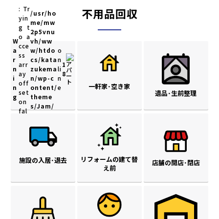
: Tr
不用品回収
/usr/ho
yin
me/mw
g t
2p5vnu
o a
W
vh/ww
cce
a
w/htdo
o
ss
r
cs/kata
n
arr
1
n
zukema
li
ay
8
i
n/wp-c
n
off
一軒家･空き家
n
ontent/
e
set
遺品･生前整理
g
theme
on
s/Jam/
fal
categor
se i
y.php
n
アパート
リフォームの建て替
施設の入居･退去
店舗の開店･閉店
え前