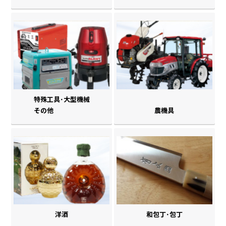
特殊工具･大型機械
その他
農機具
洋酒
和包丁･包丁