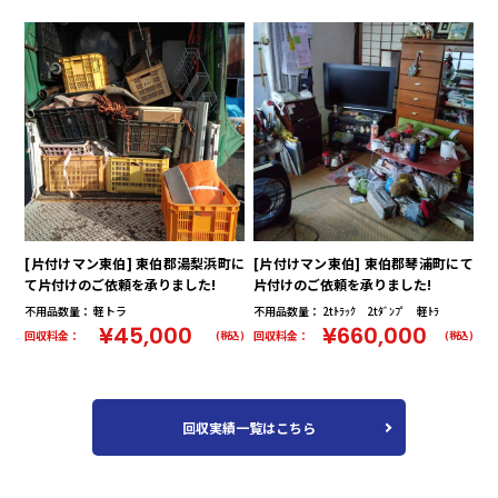
[片付けマン東伯] 東伯郡湯梨浜町に
[片付けマン東伯] 東伯郡琴浦町にて
て片付けのご依頼を承りました!
片付けのご依頼を承りました!
不用品数量： 軽トラ
不用品数量： 2tﾄﾗｯｸ 2tﾀﾞﾝﾌﾟ 軽ﾄﾗ
¥45,000
¥660,000
回収料金：
回収料金：
(税込)
(税込)
回収実績一覧はこちら