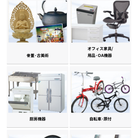
オフィス家具/
骨董･古美術
用品･OA機器
厨房機器
自転車･原付