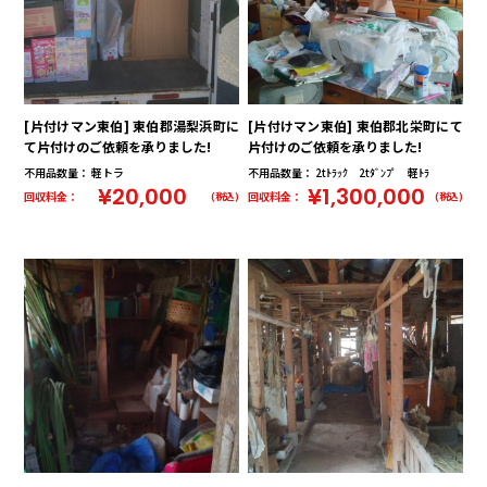
[片付けマン東伯] 東伯郡湯梨浜町に
[片付けマン東伯] 東伯郡北栄町にて
て片付けのご依頼を承りました!
片付けのご依頼を承りました!
不用品数量： 軽トラ
不用品数量： 2tﾄﾗｯｸ 2tﾀﾞﾝﾌﾟ 軽ﾄﾗ
¥20,000
¥1,300,000
回収料金：
回収料金：
(税込)
(税込)