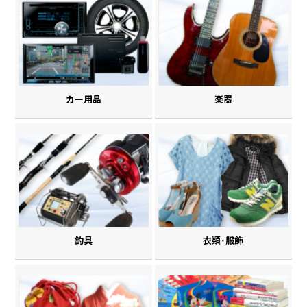
カー用品
楽器
釣具
衣類･服飾