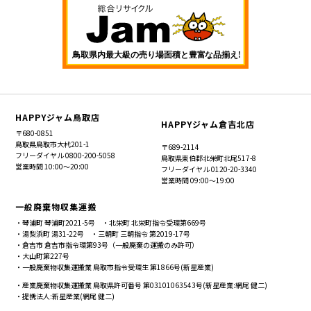
HAPPYジャム鳥取店
HAPPYジャム倉吉北店
〒680-0851
鳥取県鳥取市大杙201-1
〒689-2114
フリーダイヤル
0800-200-5058
鳥取県東伯郡北栄町北尾517-8
営業時間 10:00～20:00
フリーダイヤル
0120-20-3340
営業時間 09:00～19:00
一般廃棄物収集運搬
・琴浦町 琴浦町2021-5号 ・北栄町 北栄町指令受環第669号
・湯梨浜町 湯31-22号 ・三朝町 三朝指令 第2019-17号
・倉吉市 倉吉市指令環第93号（一般廃棄の運搬のみ許可）
・大山町第227号
・一般廃棄物収集運搬業 鳥取市指令受環生 第1866号(新星産業)
・産業廃棄物収集運搬業 鳥取県許可番号 第03101063543号(新星産業:網尾 健二)
・提携法人:新星産業(網尾 健二)