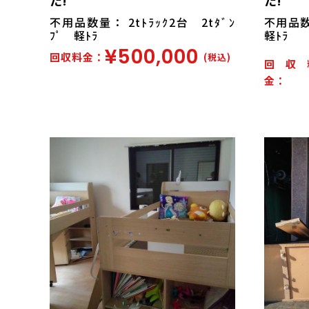
不用品数量： 2tﾄﾗｯｸ2台 2tﾀﾞﾝ
不用品数量
ﾌﾟ 軽ﾄﾗ
軽ﾄﾗ
¥500,000
回収料金：
(税込)
回収
金：