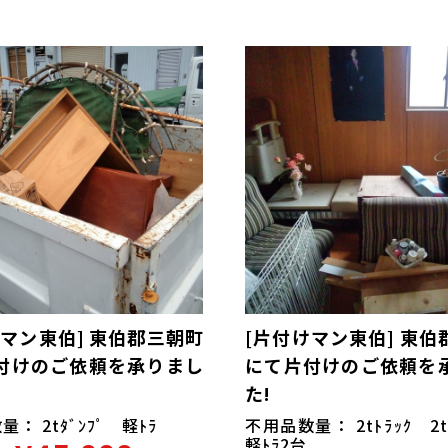
けマン東伯] 東伯郡三朝町
[片付けマン東伯] 東伯
付けのご依頼を承りまし
にて片付けのご依頼を
た!
： 2tﾀﾞﾝﾌﾟ 軽ﾄﾗ
不用品数量： 2tﾄﾗｯｸ 2
軽ﾄﾗ2台