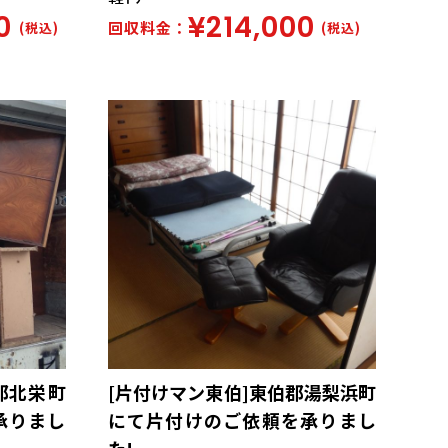
0
¥214,000
回収料金：
(税込)
(税込)
郡北栄町
[片付けマン東伯]東伯郡湯梨浜町
承りまし
にて片付けのご依頼を承りまし
た!