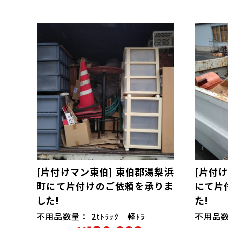
[片付けマン東伯] 東伯郡湯梨浜
[片付
町にて片付けのご依頼を承りま
にて片
した!
た!
不用品数量： 2tﾄﾗｯｸ 軽ﾄﾗ
不用品数量