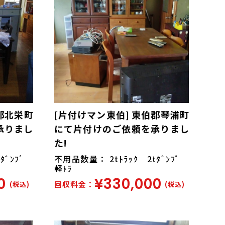
郡北栄町
[片付けマン東伯] 東伯郡琴浦町
承りまし
にて片付けのご依頼を承りまし
た!
tﾀﾞﾝﾌﾟ
不用品数量： 2tﾄﾗｯｸ 2tﾀﾞﾝﾌﾟ
軽ﾄﾗ
0
¥330,000
回収料金：
(税込)
(税込)