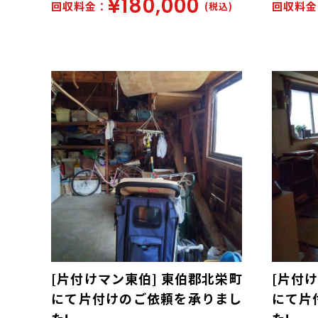
¥180,000
回収料金：
回収料金
(税込)
[片付けマン東伯] 東伯郡北栄町
[片付
にて片付けのご依頼を承りまし
にて片
た!
た!