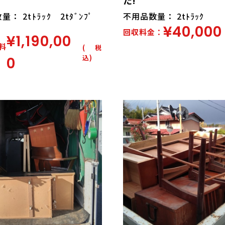
： 2tﾄﾗｯｸ 2tﾀﾞﾝﾌﾟ
不用品数量： 2tﾄﾗｯｸ
¥40,000
回収料金：
¥1,190,00
料
(税
込)
0