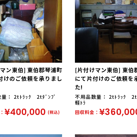
けマン東伯] 東伯郡琴浦町
[片付けマン東伯] 東伯
付けのご依頼を承りまし
にて片付けのご依頼を
た!
： 2tﾄﾗｯｸ 2tﾀﾞﾝﾌﾟ
不用品数量： 2tﾄﾗｯｸ 2
軽ﾄﾗ
¥400,000
¥360,00
：
回収料金：
(税込)