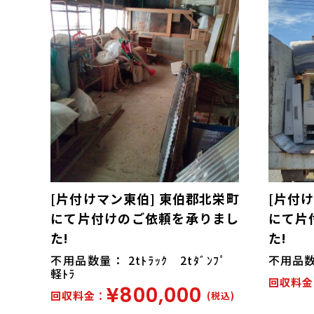
[片付けマン東伯] 東伯郡北栄町
[片付
にて片付けのご依頼を承りまし
にて片
た!
た!
不用品数量： 2tﾄﾗｯｸ 2tﾀﾞﾝﾌﾟ
不用品数量
軽ﾄﾗ
回収料金
¥800,000
回収料金：
(税込)