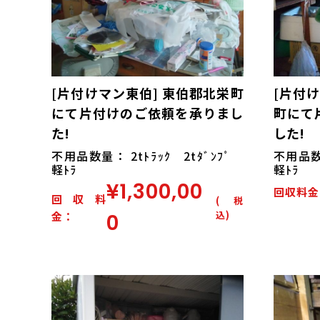
[片付けマン東伯] 東伯郡北栄町
[片付
にて片付けのご依頼を承りまし
町にて
た!
した!
不用品数量： 2tﾄﾗｯｸ 2tﾀﾞﾝﾌﾟ
不用品数量
軽ﾄﾗ
軽ﾄﾗ
¥1,300,00
回収料金
回収料
(税
込)
金：
0