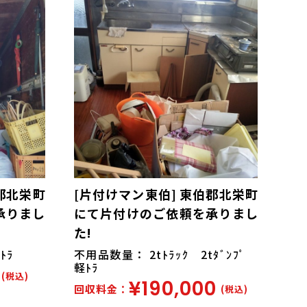
郡北栄町
[片付けマン東伯] 東伯郡北栄町
承りまし
にて片付けのご依頼を承りまし
た!
ﾄﾗ
不用品数量： 2tﾄﾗｯｸ 2tﾀﾞﾝﾌﾟ
軽ﾄﾗ
(税込)
¥190,000
回収料金：
(税込)