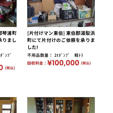
郡琴浦町
[片付けマン東伯] 東伯郡湯梨浜
承りまし
町にて片付けのご依頼を承りま
した!
tﾀﾞﾝﾌﾟ
不用品数量： 2tﾀﾞﾝﾌﾟ 軽ﾄﾗ
¥100,000
回収料金：
(税込)
0
(税込)