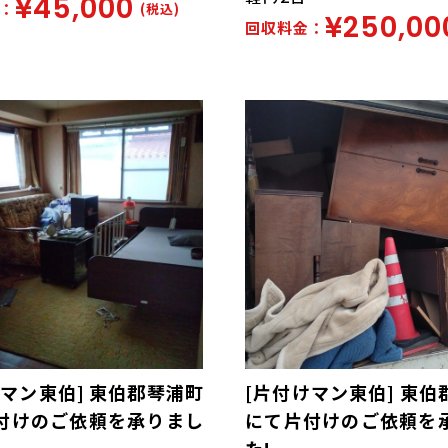
¥45,000
：
(税込)
¥250,00
回収料金：
けマン東伯] 東伯郡琴浦町
[片付けマン東伯] 東伯
付けのご依頼を承りまし
にて片付けのご依頼を
た!