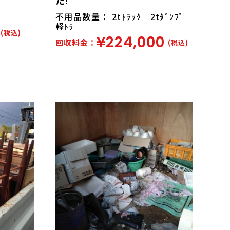
不用品数量： 2tﾄﾗｯｸ 2tﾀﾞﾝﾌﾟ
軽ﾄﾗ
(税込)
¥224,000
回収料金：
(税込)