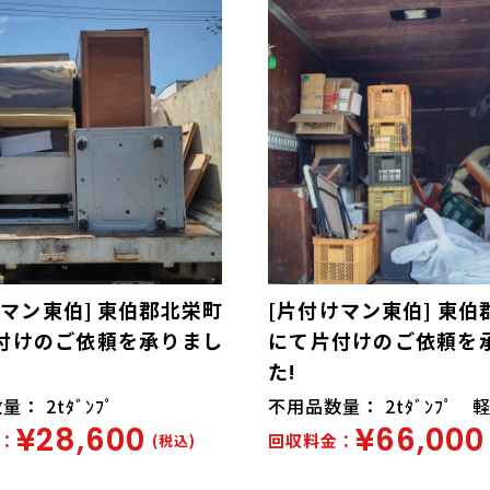
けマン東伯] 東伯郡北栄町
[片付けマン東伯] 東伯
付けのご依頼を承りまし
にて片付けのご依頼を
た!
： 2tﾀﾞﾝﾌﾟ
不用品数量： 2tﾀﾞﾝﾌﾟ 軽
¥28,600
¥66,000
：
回収料金：
(税込)