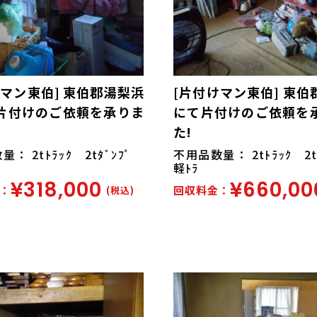
けマン東伯] 東伯郡湯梨浜
[片付けマン東伯] 東伯
片付けのご依頼を承りま
にて片付けのご依頼を
た!
： 2tﾄﾗｯｸ 2tﾀﾞﾝﾌﾟ
不用品数量： 2tﾄﾗｯｸ 2
軽ﾄﾗ
¥318,000
¥660,00
：
回収料金：
(税込)