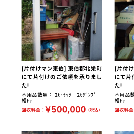
[片付けマン東伯] 東伯郡北栄町
[片付
にて片付けのご依頼を承りまし
にて片
た!
た!
不用品数量： 2tﾄﾗｯｸ 2tﾀﾞﾝﾌﾟ
不用品数量
軽ﾄﾗ
軽ﾄﾗ
¥500,000
回収料金：
回収料金
(税込)