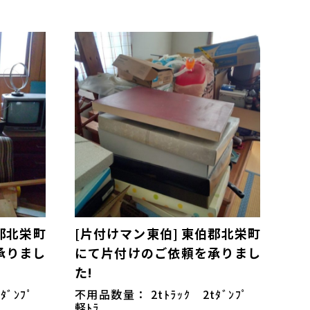
郡北栄町
[片付けマン東伯] 東伯郡北栄町
承りまし
にて片付けのご依頼を承りまし
た!
tﾀﾞﾝﾌﾟ
不用品数量： 2tﾄﾗｯｸ 2tﾀﾞﾝﾌﾟ
軽ﾄﾗ