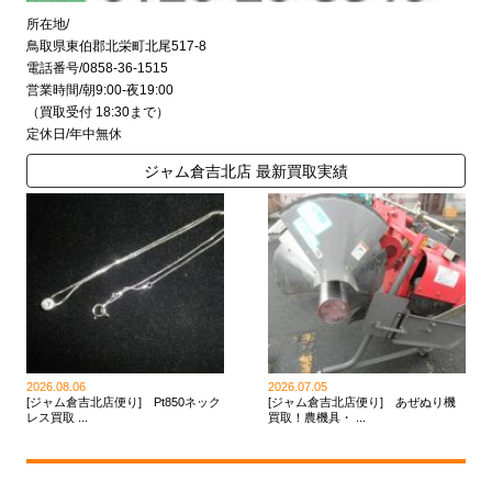
所在地/
鳥取県東伯郡北栄町北尾517-8
電話番号/0858-36-1515
営業時間/朝9:00-夜19:00
（買取受付 18:30まで）
定休日/年中無休
ジャム倉吉北店 最新買取実績
2026.08.06
2026.07.05
[ジャム倉吉北店便り] Pt850ネック
[ジャム倉吉北店便り] あぜぬり機
レス買取 ...
買取！農機具・ ...