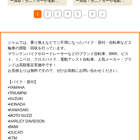
ー買取！セニアカーや電動 ...
ー買取！セニアカーや電動 ...
1
2
3
4
5
…
9
»
ジャムでは、乗り換えなどでご不用になったバイク・原付・自転車など２
輪車の買取・回収を行っています。
マウンテンバイクやロードレーサーなどのブランド自転車、BMX、ピス
ト、ミニベロ、クロスバイク、電動アシスト自転車、人気メーカー・ブラ
ンドは高額査定実施中です！
お見積もりは無料ですので、ぜひお気軽にお問い合わせください。
【バイク・原付】
•YAMAHA
•TRIUMPM
•SUZUKI
•HONADA
•KAWASAKI
•MOTO GUZZI
•HARLEY DAVIDSON
•BMW
•DUCATI
•KTM