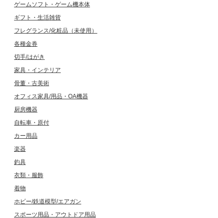
ゲームソフト・ゲーム機本体
ギフト・生活雑貨
フレグランス/化粧品（未使用）
各種金券
切手/はがき
家具・インテリア
骨董・古美術
オフィス家具/用品・OA機器
厨房機器
自転車・原付
カー用品
楽器
釣具
衣類・服飾
着物
ホビー/鉄道模型/エアガン
スポーツ用品・アウトドア用品