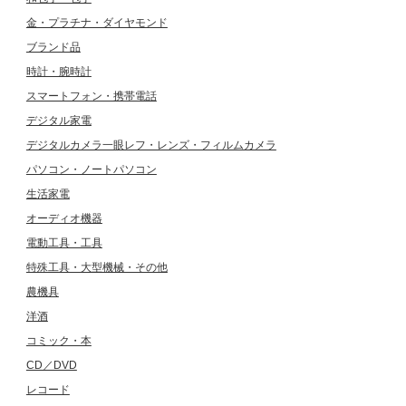
金・プラチナ・ダイヤモンド
ブランド品
時計・腕時計
スマートフォン・携帯電話
デジタル家電
デジタルカメラ一眼レフ・レンズ・フィルムカメラ
パソコン・ノートパソコン
生活家電
オーディオ機器
電動工具・工具
特殊工具・大型機械・その他
農機具
洋酒
コミック・本
CD／DVD
レコード