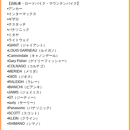
【自転車・ロードバイク・マウンテンバイク】
•アンカー
•インターマックス
•ギザロ
•テスタッチ
•パナソニック
•ミタヤ
•ライトウェイ
•GIANT（ジャイアント）
•LOUIS GARNEAU（ルイガノ）
•Cannondale（キャノンデール）
•Gary Fisher（ゲイリーフィッシャー）
•COLNAGO（コルナゴ）
•MERIDA（メリダ）
•GIOS（ジオス）
•RALEIGH（ラレー）
•BIANCHI（ビアンキ）
•JAMIS（ジェイミス）
•GT（ジーティー）
•surly（サーリー）
•Panasonic（パナソニック）
•SCOTT（スコット）
•KLEIN（クライン）
•SHIMANO（シマノ）