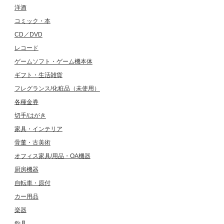
洋酒
コミック・本
CD／DVD
レコード
ゲームソフト・ゲーム機本体
ギフト・生活雑貨
フレグランス/化粧品（未使用）
各種金券
切手/はがき
家具・インテリア
骨董・古美術
オフィス家具/用品・OA機器
厨房機器
自転車・原付
カー用品
楽器
釣具