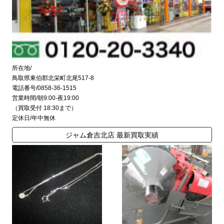
所在地/
鳥取県東伯郡北栄町北尾517-8
電話番号/0858-36-1515
営業時間/朝9:00-夜19:00
（買取受付 18:30まで）
定休日/年中無休
ジャム倉吉北店 最新買取実績