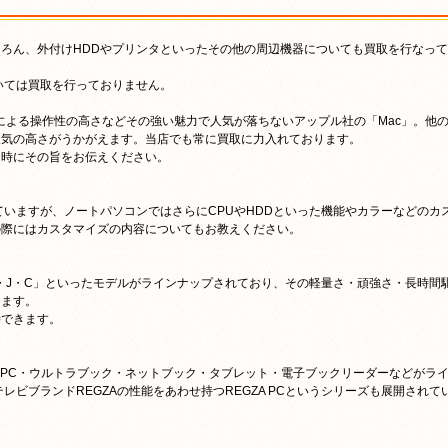
ろん、外付けHDDやプリンタといったその他の周辺機器についても買取を行なって
いては買取を行っておりません。
による操作性の高さなどその強い魅力で人気が落ちないアップル社の「Mac」。他
人気の高さがうかがえます。当店でも常に買取に力入れております。
定時にその旨をお伝えください。
ていますが、ノートパソコンではさらにCPUやHDDといった機能やカラーなどのカ
の際にはカスタマイズの内容についてもお教えください。
SX・NX・B・J・C」といったモデルがラインナップされており、その軽量さ・頑強さ・長時間
ります。
待できます。
ノートPC・ウルトラブック・ネットブック・タブレット・電子ブックリーダーなどがラ
レビブランドREGZAの性能をあわせ持つREGZA PCというシリーズも展開されて