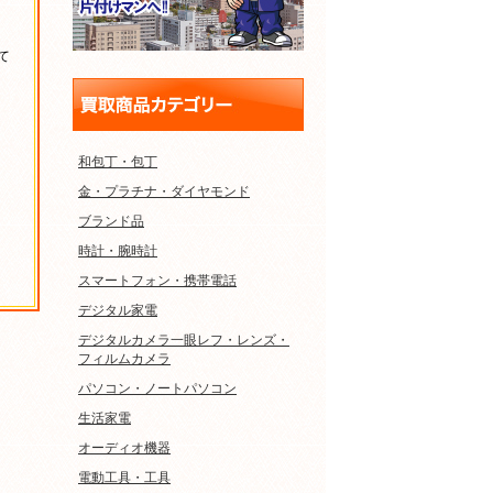
て
和包丁・包丁
金・プラチナ・ダイヤモンド
ブランド品
時計・腕時計
スマートフォン・携帯電話
デジタル家電
デジタルカメラ一眼レフ・レンズ・
フィルムカメラ
パソコン・ノートパソコン
生活家電
オーディオ機器
電動工具・工具