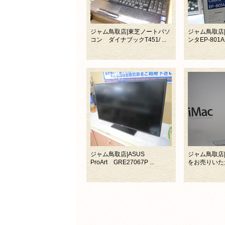
ジャム鳥取店|東芝ノートパソ
ジャム鳥取店
コン ダイナブックT451/ ...
ンタEP-801A
ジャム鳥取店|ASUS
ジャム鳥取店|iM
ProArt GRE27067P ...
をお売りいただき