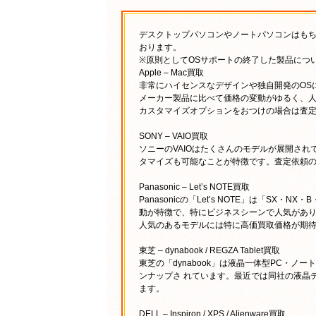
デスクトップパソコンやノートパソコンはもち
おります。
※原則としてOSサポートの終了した製品につ
Apple – Mac買取
非常にハイセンスなデザインや独自開発のOS
メーカー製品に比べて価格の変動がゆるく、
カスタマイズオプションをおつけの場合は査
SONY – VAIO買取
ソニーのVAIOはたくさんのモデルが展開され
タマイズも可能なことが特徴です。査定依頼
Panasonic – Let’s NOTE買取
Panasonicの「Let’s NOTE」は「
動が特徴で、特にビジネスシーンで人気があ
人気のあるモデルには特に高価買取価格が期
東芝 – dynabook / REGZA Tablet買取
東芝の「dynabook」は液晶一体型PC・
ンナップさ れています。最近では同社の液晶テ
ます。
DELL – Inspiron / XPS / Alienware買取