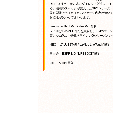
DELLは注文生産方式のダイレクト販売をメイ
め、機能やスペックが充実したXPSシリーズ、ゲ
同じ型番でも１点１点パッケージ内容が違い
お値段が変わってまいります。
Lenovo – ThinkPad / IdeaPad買取
レノボはIBMのPC部門を買収し、IBMのブラ
高いIdeaPad・低価格ラインのGシリーズ
NEC – VALUESTAR / LaVie / LifeTouch買取
富士通 – ESPRIMO / LIFEBOOK買取
acer – Aspire買取