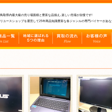
鳥取県内最大級の売り場面積と豊富な品揃え､楽しい売場が自慢です!
リユースショップを運営して25年商品知識豊富な各ジャンルの専門バイヤーがあ