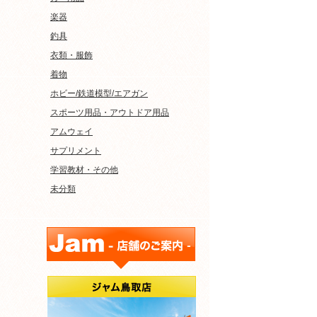
楽器
釣具
衣類・服飾
着物
ホビー/鉄道模型/エアガン
スポーツ用品・アウトドア用品
アムウェイ
サプリメント
学習教材・その他
未分類