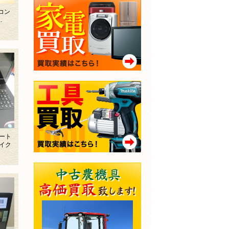
コン
.
ート
イク