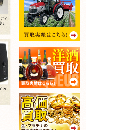
ドディ
きま
 PC