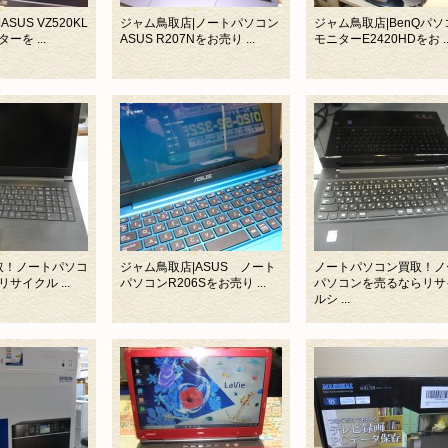
SUS VZ520KL
ジャム鳥取店|ノートパソコン
ジャム鳥取店|BenQパソ
を ...
ASUS R207Nをお売り ...
モニターE2420HDをお ..
k買取！ノートパソコ
ジャム鳥取店|ASUS ノート
ノートパソコン買取！ノ
サイクル ...
パソコンR206Sをお売り ...
パソコンを売るならリサ
ルシ ...