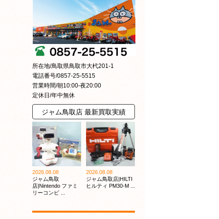
所在地/鳥取県鳥取市大杙201-1
電話番号/0857-25-5515
営業時間/朝10:00-夜20:00
定休日/年中無休
ジャム鳥取店 最新買取実績
2026.08.08
2026.08.08
ジャム鳥取
ジャム鳥取店|HILTI
店|Nintendo ファミ
ヒルティ PM30-M ...
リーコンピ ...