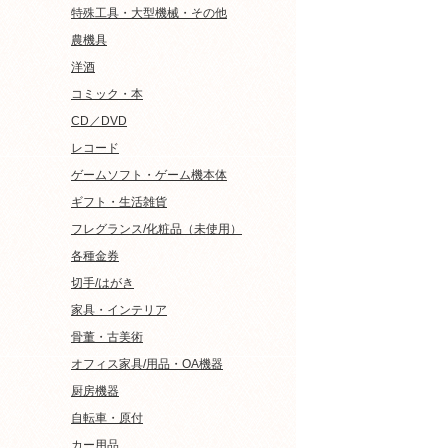
特殊工具・大型機械・その他
農機具
洋酒
コミック・本
CD／DVD
レコード
ゲームソフト・ゲーム機本体
ギフト・生活雑貨
フレグランス/化粧品（未使用）
各種金券
切手/はがき
家具・インテリア
骨董・古美術
オフィス家具/用品・OA機器
厨房機器
自転車・原付
カー用品