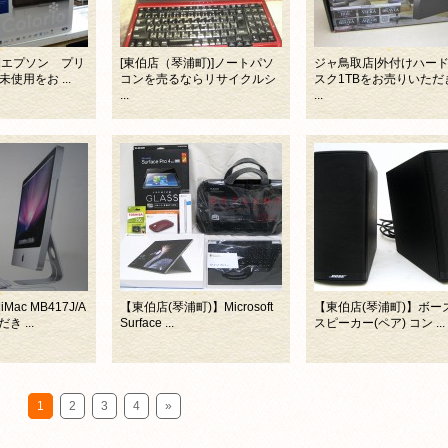
|エプソン プリ
[東伯店（琴浦町)]ノートパソ
ジャ鳥取店|外付けハー
未使用をお ...
コンを売るならリサイクルシ
スク1TBをお売りいただ
...
...
ac MB417J/A
【東伯店(琴浦町)】Microsoft
【東伯店(琴浦町)】ボーズ
 ...
Surface ...
スピーカー(ペア) コン ...
1
2
3
4
»