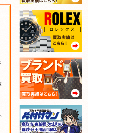
の
ス
駆
イ
い