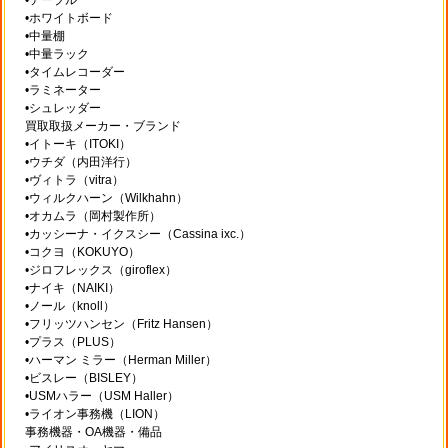
•ホワイトボード
•中量棚
•中量ラック
•タイムレコーダー
•ラミネーター
•シュレッダー
買取取扱メーカー・ブランド
•イトーキ（ITOKI）
•ウチダ（内田洋行）
•ヴィトラ（vitra）
•ウィルクハーン（Wilkhahn）
•オカムラ（岡村製作所）
•カッシーナ・イクスシー（Cassina ixc.）
•コクヨ（KOKUYO）
•ジロフレックス（giroflex）
•ナイキ（NAIKI）
•ノール（knoll）
•フリッツハンセン（Fritz Hansen）
•プラス（PLUS）
•ハーマン ミラー（Herman Miller）
•ビスレー（BISLEY）
•USMハラー（USM Haller）
•ライオン事務機（LION）
事務機器・OA機器・備品