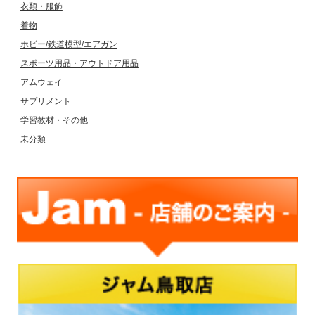
衣類・服飾
着物
ホビー/鉄道模型/エアガン
スポーツ用品・アウトドア用品
アムウェイ
サプリメント
学習教材・その他
未分類