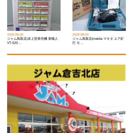
2026.08.06
2026.08.04
ジャム鳥取店|卓上型券売機 券職人
ジャム鳥取店|makita マキタ エア釘
VT-S20 ...
打 モ ...