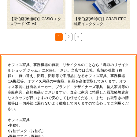
【東伯店(琴浦町)】CASIO エク
【東伯店(琴浦町)】GRAPHTEC
スワード XD-A4 ...
純正インクタンク ...
1
2
»
オフィス家具、事務機器の買取、リサイクルのことなら「鳥取のリサイク
ルショップ ジャム」にお任せ下さい。当店では会社、店舗の引越（移
転）、買い替え、閉店、閉鎖等で不用品になるオフィス家具、事務機器、
OA機器等、オフィス用品の中古品、新品を高価買取しております。オフ
ィス家具には有名メーカー、ブランド、デザイナーズ家具、輸入家具等の
高級家具、高額商品がございますが、査定は家具に精通した買取経験豊富
なスタッフが行いますので安心してお任せください。また、お取引きの情
報等は一切外部に漏れないよう徹底しておりますので安心してご利用くだ
さい。
オフィス家具
•事務机
•片袖デスク（片袖机）
•両袖デスク（両袖机）