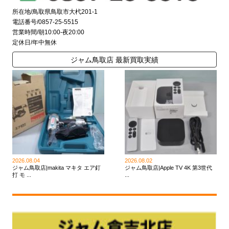
所在地/鳥取県鳥取市大杙201-1
電話番号/0857-25-5515
営業時間/朝10:00-夜20:00
定休日/年中無休
ジャム鳥取店 最新買取実績
2026.08.04
2026.08.02
ジャム鳥取店|makita マキタ エア釘
ジャム鳥取店|Apple TV 4K 第3世代
打 モ ...
...