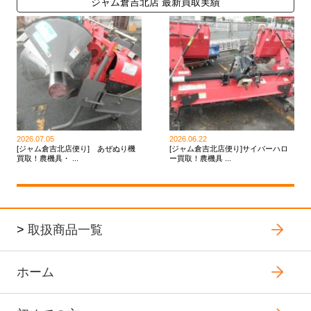
ジャム倉吉北店 最新買取実績
2026.07.05
2026.06.22
[ジャム倉吉北店便り] あぜぬり機
[ジャム倉吉北店便り]サイバーハロ
買取！農機具・ ...
ー買取！農機具 ...
>
取扱商品一覧
ホーム