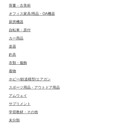
骨董・古美術
オフィス家具/用品・OA機器
厨房機器
自転車・原付
カー用品
楽器
釣具
衣類・服飾
着物
ホビー/鉄道模型/エアガン
スポーツ用品・アウトドア用品
アムウェイ
サプリメント
学習教材・その他
未分類