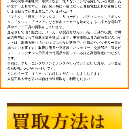
工事の現場や趣味の日曜大工など、様々なシーンで活躍している電動工具
やエアー工具ですが、買い替え時に不要になった各種電動工具や使用しな
いまま眠っている工具はございませんか？
「マキタ」「日立」「マックス」「リョービ」「パナソニック」「ボッシ
ュ」「タジマ」「ゼノア」など有名メーカーを始めとする、様々な電動工
具やエアー工具の買取をしています。
査定させて頂く際には、メーカーや製品名やモデル名、工具の状態、付属
品の有無によって買取金額を算出します。中古電動工具の高額査定のポイ
ントは、出来る限り汚れやキズは少ない状態で、付属品やバッテリー等が
揃っている事です。取扱説明書や充電器、バッテリー、交換部品、替えビ
ット、メンテナンス用品等の付属品が揃っているほど高額査定につながり
ます。
事前に、クリーニングやメンテナンスを行っていただいた方が、より査定
金額UPにつながりやすいです。
とにかく一度「ＪＡＭ」にお越しください。おまちしてます。
大型工具や量が多い場合は出張買取もご利用ください