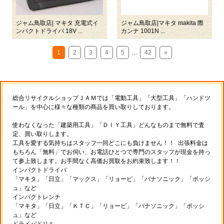
ジャム鳥取店| マキタ 充電式イ
ジャム鳥取店|マキタ makita 際
ンパクトドライバ 18V ...
カンナ 1001N ...
1
2
3
4
5
…
42
»
総合リサイクルショップＪＡＭでは「電動工具」「大型工具」「ハンドツ
ール」を中心に様々な種類の商品を買い取りしております。
使わなくなった「建築用工具」「ＤＩＹ工具」どんなものまで無料で査
定、買い取りします。
工具を愛する気持ちはスタッフ一同どこにも負けません！！ 出張料金は
もちろん「無料」でお伺い、お電話ひとつで専門のスタッフが現金を持っ
て参上致します。お手間なく高価お買取をお約束致します！！
インパクトドライバ
「マキタ」「日立」「マックス」「リョービ」「パナソニック」「ボッシ
ュ」など
インパクトレンチ
「マキタ」「日立」「ＫＴＣ」「リョービ」「パナソニック」「ボッシ
ュ」など
ドライバドリル