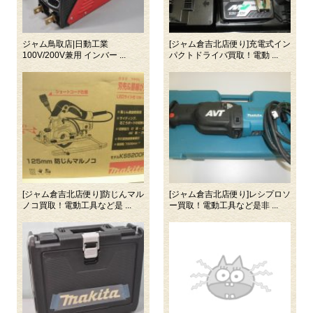
ジャム鳥取店|日動工業
[ジャム倉吉北店便り]充電式イン
100V/200V兼用 インバー ...
パクトドライバ買取！電動 ...
[ジャム倉吉北店便り]防じんマル
[ジャム倉吉北店便り]レシプロソ
ノコ買取！電動工具など是 ...
ー買取！電動工具など是非 ...