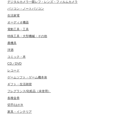
デジタルカメラ一眼レフ・レンズ・フィルムカメラ
パソコン・ノートパソコン
生活家電
オーディオ機器
電動工具・工具
特殊工具・大型機械・その他
農機具
洋酒
コミック・本
CD／DVD
レコード
ゲームソフト・ゲーム機本体
ギフト・生活雑貨
フレグランス/化粧品（未使用）
各種金券
切手/はがき
家具・インテリア