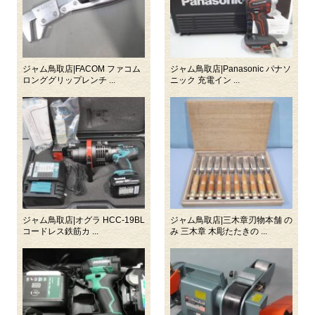
ジャム鳥取店|FACOM ファコム
ジャム鳥取店|Panasonic パナソ
ロンググリップレンチ ...
ニック 充電イン ...
ジャム鳥取店|オグラ HCC-19BL
ジャム鳥取店|三木章刃物本舗 の
コードレス鉄筋カ ...
み 三木章 木彫たたきの ...