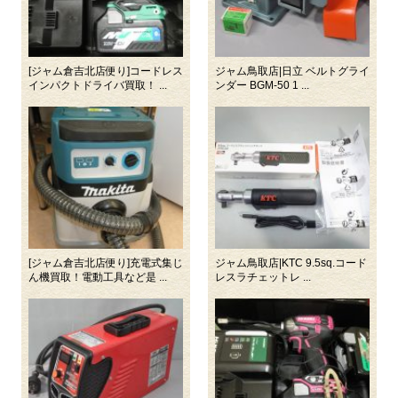
[ジャム倉吉北店便り]コードレス
ジャム鳥取店|日立 ベルトグライ
インパクトドライバ買取！ ...
ンダー BGM-50 1 ...
[ジャム倉吉北店便り]充電式集じ
ジャム鳥取店|KTC 9.5sq.コード
ん機買取！電動工具など是 ...
レスラチェットレ ...