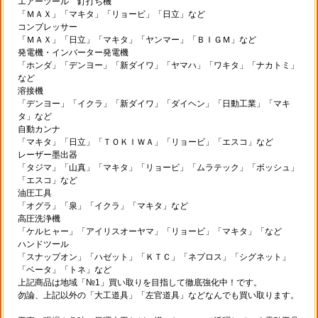
エアーツール 釘打ち機
「ＭＡＸ」「マキタ」「リョービ」「日立」など
コンプレッサー
「ＭＡＸ」「日立」「マキタ」「ヤンマー」「ＢＩＧＭ」など
発電機・インバーター発電機
「ホンダ」「デンヨー」「新ダイワ」「ヤマハ」「ワキタ」「ナカトミ」
など
溶接機
「デンヨー」「イクラ」「新ダイワ」「ダイヘン」「日動工業」「マキ
タ」など
自動カンナ
「マキタ」「日立」「ＴＯＫＩＷＡ」「リョービ」「エスコ」など
レーザー墨出器
「タジマ」「山真」「マキタ」「リョービ」「ムラテック」「ボッシュ」
「エスコ」など
油圧工具
「オグラ」「泉」「イクラ」「マキタ」など
高圧洗浄機
「ケルヒャー」「アイリスオーヤマ」「リョービ」「マキタ」「など
ハンドツール
「スナップオン」「ハゼット」「ＫＴＣ」「ネプロス」「シグネット」
「ベータ」「トネ」など
上記商品は地域「№1」買い取りを目指して徹底強化中！です。
勿論、上記以外の「大工道具」「左官道具」などなんでも買い取ります。