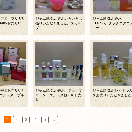
|香水 ブルガリ
ジャム鳥取店|香水いろいろお
ジャム鳥取店|香水
lをお売りい ...
売りいただきました。スカル
GUESS、グッチエタニ
プ ...
アナス ...
|香水お売りいた
ジャム鳥取店|香水（ジョーマ
ジャム鳥取店|シャネル
エルメス・ブル
ローン・エルメス他）をお売
をお売りいただきました
り ...
い ...
1
2
3
4
5
»