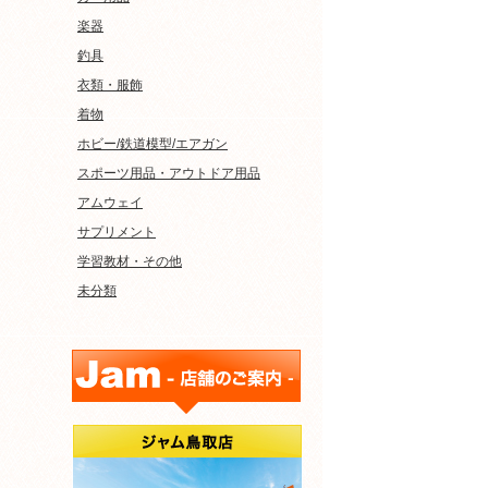
楽器
釣具
衣類・服飾
着物
ホビー/鉄道模型/エアガン
スポーツ用品・アウトドア用品
アムウェイ
サプリメント
学習教材・その他
未分類