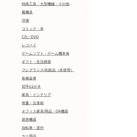
特殊工具・大型機械・その他
農機具
洋酒
コミック・本
CD／DVD
レコード
ゲームソフト・ゲーム機本体
ギフト・生活雑貨
フレグランス/化粧品（未使用）
各種金券
切手/はがき
家具・インテリア
骨董・古美術
オフィス家具/用品・OA機器
厨房機器
自転車・原付
カー用品