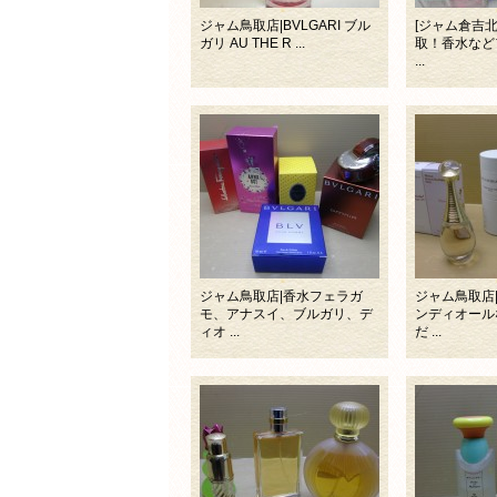
ジャム鳥取店|BVLGARI ブル
[ジャム倉吉
ガリ AU THE R ...
取！香水など
...
ジャム鳥取店|香水フェラガ
ジャム鳥取店
モ、アナスイ、ブルガリ、デ
ンディオール
ィオ ...
だ ...