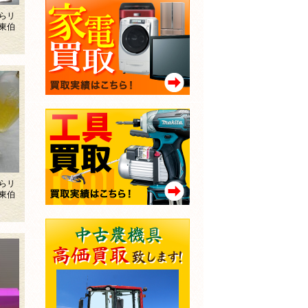
らリ
東伯
らリ
東伯