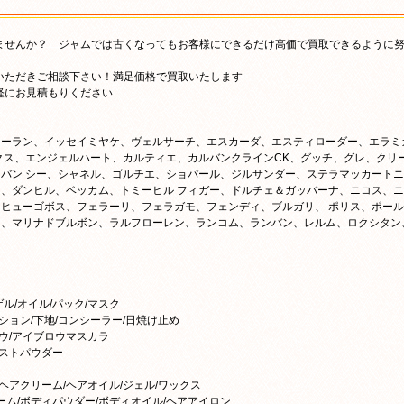
ませんか？ ジャムでは古くなってもお客様にできるだけ高価で買取できるように
いただきご相談下さい！満足価格で買取いたします
軽にお見積もりください
ローラン、イッセイミヤケ、ヴェルサーチ、エスカーダ、エスティローダー、エラミ
クス、エンジェルハート、カルティエ、カルバンクラインCK、グッチ、グレ、クリ
バン シー、シャネル、ゴルチエ、ショパール、ジルサンダー、ステラマッカートニ
、ダンヒル、ベッカム、トミーヒル フィガー、ドルチェ＆ガッバーナ、ニコス、ニ
ヒューゴボス、フェラーリ、フェラガモ、フェンディ、ブルガリ、 ポリス、ポール
マ、マリナドブルボン、ラルフローレン、ランコム、ランバン、レルム、ロクシタン
ゲル/オイル/パック/マスク
ション/下地/コンシーラー/日焼け止め
ロウ/アイブロウマスカラ
レストパウダー
ヘアクリーム/ヘアオイル/ジェル/ワックス
ーム/ボディパウダー/ボディオイル/ヘアアイロン