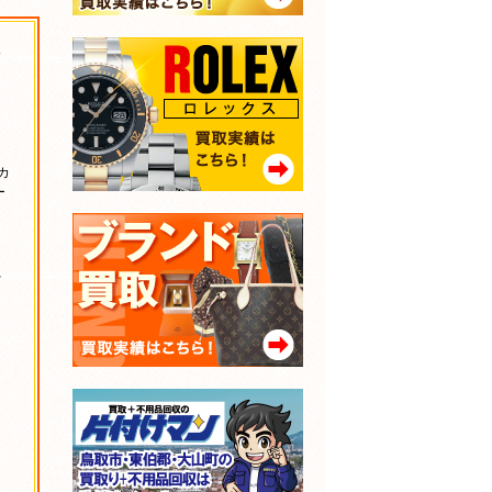
努
カ
ー
、