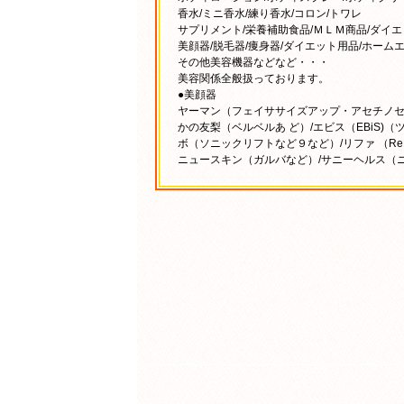
香水/ミニ香水/練り香水/コロン/トワレ
サプリメント/栄養補助食品/ＭＬＭ商品/ダイ
美顔器/脱毛器/痩身器/ダイエット用品/ホーム
その他美容機器などなど・・・
美容関係全般扱っております。
●美顔器
ヤーマン（フェイササイズアップ・アセチノセ
かの友梨（ベルベルあ ど）/エビス（EBiS
ボ（ソニックリフトなど９など）/リファ （ReF
ニュースキン（ガルバなど）/サニーヘルス（