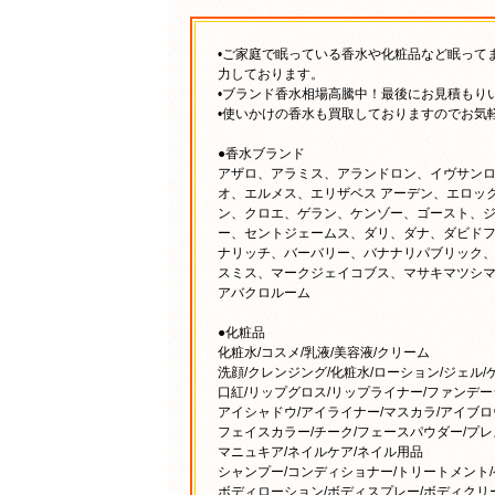
•ご家庭で眠っている香水や化粧品など眠って
力しております。
•ブランド香水相場高騰中！最後にお見積もり
•使いかけの香水も買取しておりますのでお気
●香水ブランド
アザロ、アラミス、アランドロン、イヴサン
オ、エルメス、エリザベス アーデン、エロッ
ン、クロエ、ゲラン、ケンゾー、ゴースト、ジ
ー、セントジェームス、ダリ、ダナ、ダビドフ
ナリッチ、バーバリー、バナナリパブリック、
スミス、マークジェイコブス、マサキマツシ
アバクロルーム
●化粧品
化粧水/コスメ/乳液/美容液/クリーム
洗顔/クレンジング/化粧水/ローション/ジェル/
口紅/リップグロス/リップライナー/ファンデー
アイシャドウ/アイライナー/マスカラ/アイブ
フェイスカラー/チーク/フェースパウダー/プ
マニュキア/ネイルケア/ネイル用品
シャンプー/コンディショナー/トリートメント/
ボディローション/ボディスプレー/ボディクリ