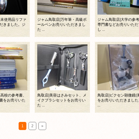
|未使用品リファ
ジャム鳥取店|万年筆・高級ボ
ジャム鳥取店|大学の参
だきました。ジ
ールペンお売りいただきまし
専門書などお売りいただ
た ...
し ...
・高校の参考書、
鳥取店|美容はさみセット、メ
鳥取店|ビクセン顕微鏡(
書をお売りいた
イクブラシセットをお売りい
をお売りいただきました
た ...
...
1
2
»