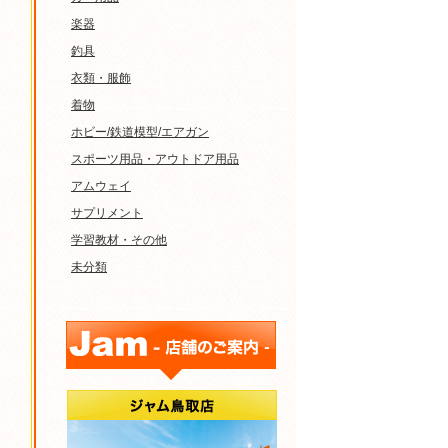
楽器
釣具
衣類・服飾
着物
ホビー/鉄道模型/エアガン
スポーツ用品・アウトドア用品
アムウェイ
サプリメント
学習教材・その他
未分類