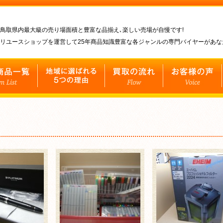
鳥取県内最大級の売り場面積と豊富な品揃え､楽しい売場が自慢です!
リユースショップを運営して25年商品知識豊富な各ジャンルの専門バイヤーがあ