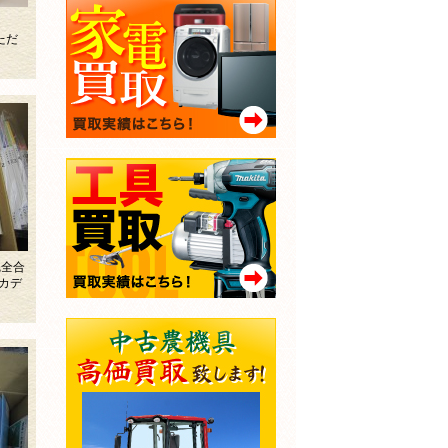
ム
ただ
完全合
カデ