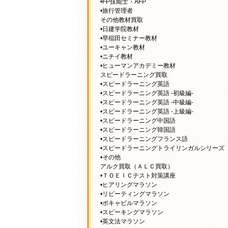
•FP技能士・AFP
•旅行管理者
その他教材買取
•日建学院教材
•早稲田セミナー教材
•ユーキャン教材
•ニチイ教材
•ヒューマンアカデミー教材
スピードラーニング買取
•スピードラーニング英語
•スピードラーニング英語 -初級編-
•スピードラーニング英語 -中級編-
•スピードラーニング英語 -上級編-
•スピードラーニング中国語
•スピードラーニング韓国語
•スピードラーニングフランス語
•スピードラーニングトライリンガルシリーズ
•その他
アルク買取（ＡＬＣ買取）
•ＴＯＥＩＣテスト対策講座
•ヒアリングマラソン
•リピーティングマラソン
•ボキャビルマラソン
•スピーキングマラソン
•英文法マラソン