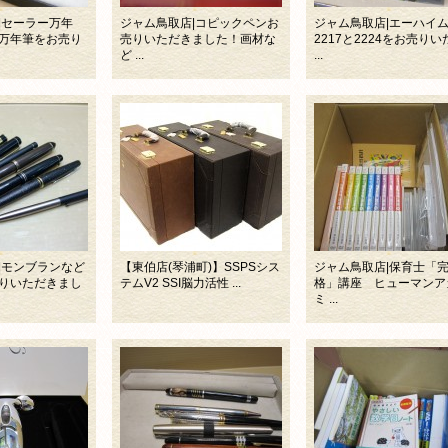
|セーラー万年
ジャム鳥取店|コピックペンお
ジャム鳥取店|エーハイ
万年筆をお売り
売りいただきました！画材な
2217と2224をお売りい
ど ...
...
|モンブランなど
【東伯店(琴浦町)】SSPSシス
ジャム鳥取店|保育士「
りいただきまし
テムV2 SSI脳力活性 ...
格」講座 ヒューマンア
ミ ...