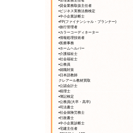
•管理業務主任者
•貸金業務取扱主任者
•ビジネス実務法務検定
•中小企業診断士
•FP(ファイナンシャル・プランナー)
•旅行管理者
•カラーコーディネーター
•情報処理技術者
•医療事務
•ホームヘルパー
•介護福祉士
•社会福祉士
•公務員
•就職対策
•日本語教師
クレアール教材買取
•公認会計士
•税理士
•簿記検定
•公務員(大卒・高卒)
•司法書士
•社会保険労務士
•行政書士
•中小企業診断士
•宅建主任者