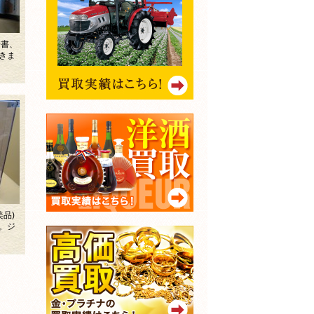
考書、
きま
美品)
。ジ