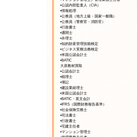
•公認内部監査人（CIA）
•情報処理
•公務員（地方上級・国家一般職）
•公務員（警察官・消防官）
•行政書士
•通関士
•弁理士
•知的財産管理技能検定
•ビジネス実務法務検定
•米国公認会計士
•BATIC
大原教材買取
•公認会計士
•税理士
•簿記
•建設業経理士
•米国公認会計士
•BATIC・英文会計
•IFRS（国際財務報告基準）
•社会保険労務士
•司法書士
•行政書士
•宅建主任者
•マンション管理士