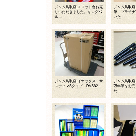
ジャム鳥取店|スロット台お売
ジャム鳥取店
りいただきました。キングパ
筆・プラチナ
ル ...
いた ...
ジャム鳥取店|イナックス サ
ジャム鳥取店
スティマSタイプ DVS82 ...
万年筆をお売
た ...