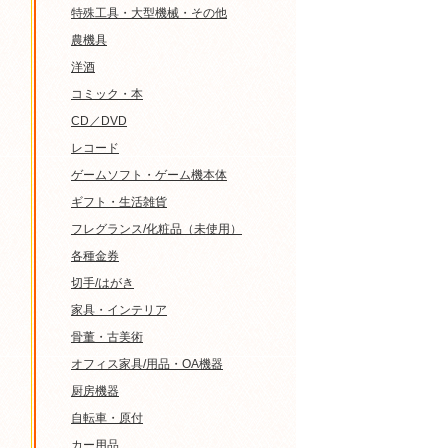
特殊工具・大型機械・その他
農機具
洋酒
コミック・本
CD／DVD
レコード
ゲームソフト・ゲーム機本体
ギフト・生活雑貨
フレグランス/化粧品（未使用）
各種金券
切手/はがき
家具・インテリア
骨董・古美術
オフィス家具/用品・OA機器
厨房機器
自転車・原付
カー用品