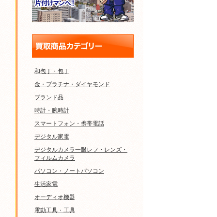
和包丁・包丁
金・プラチナ・ダイヤモンド
ブランド品
時計・腕時計
スマートフォン・携帯電話
デジタル家電
デジタルカメラ一眼レフ・レンズ・
フィルムカメラ
パソコン・ノートパソコン
生活家電
オーディオ機器
電動工具・工具