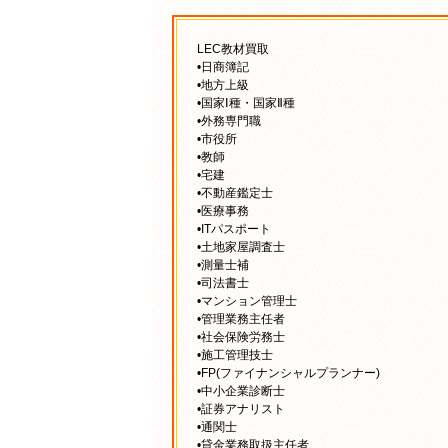
LEC教材買取
•日商簿記
•地方上級
•国家Ⅰ種・国家Ⅱ種
•外務専門職
•市役所
•教師
•宅建
•不動産鑑定士
•医療事務
•ITパスポート
•土地家屋調査士
•測量士補
•司法書士
•マンション管理士
•管理業務主任者
•社会保険労務士
•施工管理技士
•FP(ファイナンシャルプランナー)
•中小企業診断士
•証券アナリスト
•通関士
•貸金業務取扱主任者