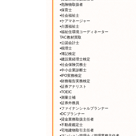
•危険物取扱者
•保育士
•社会福祉士
•ケアマネージャー
•介護福祉士
•福祉住環境コーディネーター
TAC教材買取
•公認会計士
•税理士
•簿記検定
•建設業経理士検定
•社会保険労務士
•中小企業診断士
•IPO実務検定
•財務報告実務検定
•証券アナリスト
•TOEIC
•測量士補
•証券外務員
•ファイナンシャルプランナー
•DCプランナー
•貸金業務取扱主任者
•不動産鑑定士
•宅地建物取引主任者
•マンション管理士／管理業務主任者