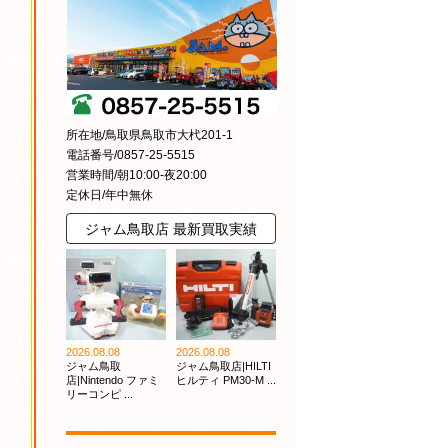
所在地/鳥取県鳥取市大杙201-1
電話番号/0857-25-5515
営業時間/朝10:00-夜20:00
定休日/年中無休
ジャム鳥取店 最新買取実績
2026.08.08
2026.08.08
ジャム鳥取
ジャム鳥取店|HILTI
店|Nintendo ファミ
ヒルティ PM30-M ...
リーコンピ ...