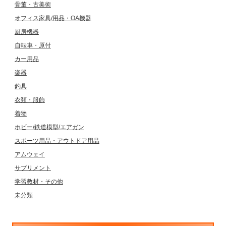
骨董・古美術
オフィス家具/用品・OA機器
厨房機器
自転車・原付
カー用品
楽器
釣具
衣類・服飾
着物
ホビー/鉄道模型/エアガン
スポーツ用品・アウトドア用品
アムウェイ
サプリメント
学習教材・その他
未分類