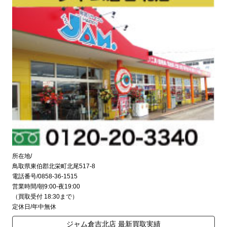
所在地/
鳥取県東伯郡北栄町北尾517-8
電話番号/0858-36-1515
営業時間/朝9:00-夜19:00
（買取受付 18:30まで）
定休日/年中無休
ジャム倉吉北店 最新買取実績