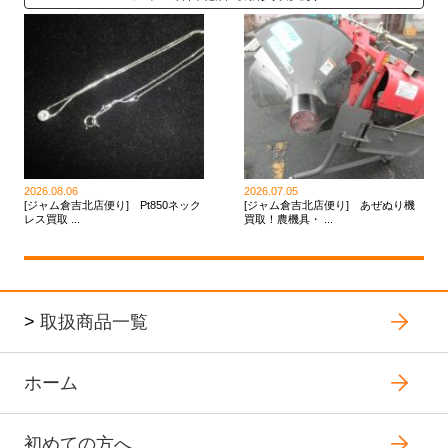
2026.08.06
2026.07.05
[ジャム倉吉北店便り] Pt850ネック
[ジャム倉吉北店便り] あぜぬり機
レス買取 ...
買取！農機具・ ...
>
取扱商品一覧
ホーム
初めての方へ