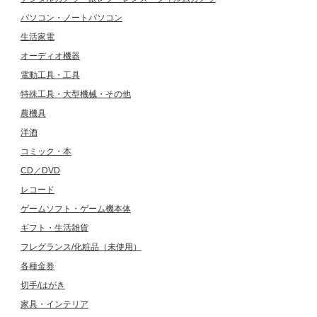
パソコン・ノートパソコン
生活家電
オーディオ機器
電動工具・工具
特殊工具・大型機械・その他
農機具
洋酒
コミック・本
CD／DVD
レコード
ゲームソフト・ゲーム機本体
ギフト・生活雑貨
フレグランス/化粧品（未使用）
各種金券
切手/はがき
家具・インテリア