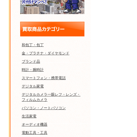
和包丁・包丁
金・プラチナ・ダイヤモンド
ブランド品
時計・腕時計
スマートフォン・携帯電話
デジタル家電
デジタルカメラ一眼レフ・レンズ・
フィルムカメラ
パソコン・ノートパソコン
生活家電
オーディオ機器
電動工具・工具