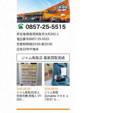
所在地/鳥取県鳥取市大杙201-1
電話番号/0857-25-5515
営業時間/朝10:00-夜20:00
定休日/年中無休
ジャム鳥取店 最新買取実績
2026.08.06
2026.08.04
ジャム鳥取店|卓上
ジャム鳥取
型券売機 券職人 VT-
店|makita マキタ エ
S20 ...
ア釘打 モ ...