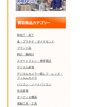
和包丁・包丁
金・プラチナ・ダイヤモンド
ブランド品
時計・腕時計
スマートフォン・携帯電話
デジタル家電
デジタルカメラ一眼レフ・レンズ・
フィルムカメラ
パソコン・ノートパソコン
生活家電
オーディオ機器
電動工具・工具