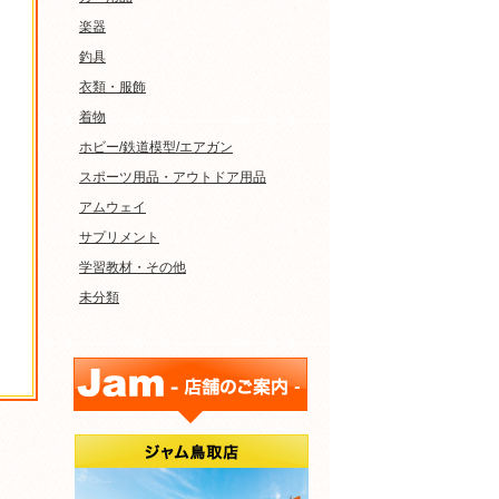
楽器
釣具
衣類・服飾
着物
ホビー/鉄道模型/エアガン
スポーツ用品・アウトドア用品
アムウェイ
サプリメント
学習教材・その他
未分類