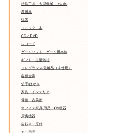
特殊工具・大型機械・その他
農機具
洋酒
コミック・本
CD／DVD
レコード
ゲームソフト・ゲーム機本体
ギフト・生活雑貨
フレグランス/化粧品（未使用）
各種金券
切手/はがき
家具・インテリア
骨董・古美術
オフィス家具/用品・OA機器
厨房機器
自転車・原付
カー用品