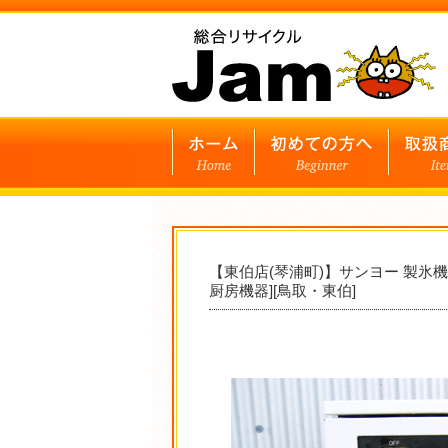
【東伯店(琴浦町)】サンヨー 製氷機
厨房機器][鳥取・東伯]