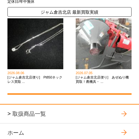
定休日/年中無休
ジャム倉吉北店 最新買取実績
2026.08.06
2026.07.05
[ジャム倉吉北店便り] Pt850ネック
[ジャム倉吉北店便り] あぜぬり機
レス買取 ...
買取！農機具・ ...
>
取扱商品一覧
ホーム