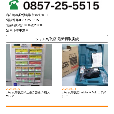
所在地/鳥取県鳥取市大杙201-1
電話番号/0857-25-5515
営業時間/朝10:00-夜20:00
定休日/年中無休
ジャム鳥取店 最新買取実績
2026.08.06
2026.08.04
ジャム鳥取店|卓上型券売機 券職人
ジャム鳥取店|makita マキタ エア釘
VT-S20 ...
打 モ ...