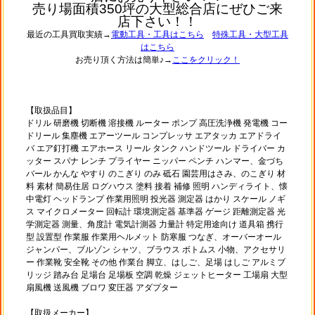
売り場面積350坪の大型総合店にぜひご来
店下さい！！
最近の工具買取実績→
電動工具・工具はこちら
特殊工具・大型工具
はこちら
お売り頂く方法は簡単♪→
ここをクリック！
【取扱品目】
ドリル 研磨機 切断機 溶接機 ルーター ポンプ 高圧洗浄機 発電機 コー
ドリール 集塵機 エアーツール コンプレッサ エアタッカ エアドライ
バ エア釘打機 エアホース リール タンク ハンドツール ドライバー カ
ッター スパナ レンチ プライヤー ニッパー ペンチ ハンマー、金づち
バール かんな やすり のこぎり のみ 砥石 園芸用はさみ、のこぎり 材
料 素材 簡易住居 ログハウス 塗料 接着 補修 照明 ハンディライト、懐
中電灯 ヘッドランプ 作業用照明 投光器 測定器 はかり スケール ノギ
ス マイクロメーター 回転計 環境測定器 基準器 ゲージ 距離測定器 光
学測定器 測量、角度計 電気計測器 力量計 特定用途向け 道具箱 携行
型 設置型 作業服 作業用ヘルメット 防寒服 つなぎ、オーバーオール
ジャンパー、ブルゾン シャツ、ブラウス ボトムス 小物、アクセサリ
ー 作業靴 安全靴 その他 作業台 脚立、はしご、足場 はしご アルミブ
リッジ 踏み台 足場台 足場板 空調 乾燥 ジェットヒーター 工場扇 大型
扇風機 送風機 ブロワ 変圧器 アダプター
【取扱メーカー】