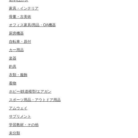
家具・インテリア
骨董・古美術
オフィス家具/用品・OA機器
厨房機器
自転車・原付
カー用品
楽器
釣具
衣類・服飾
着物
ホビー/鉄道模型/エアガン
スポーツ用品・アウトドア用品
アムウェイ
サプリメント
学習教材・その他
未分類