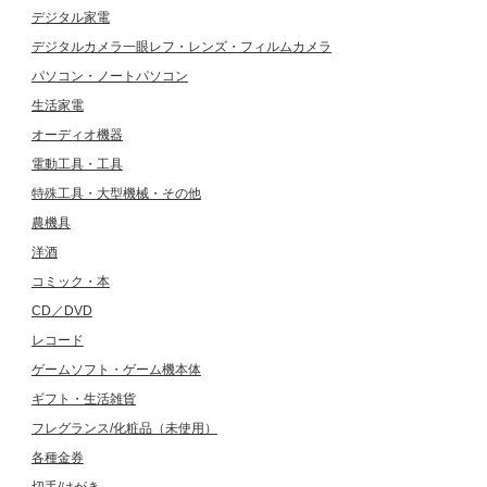
デジタル家電
デジタルカメラ一眼レフ・レンズ・フィルムカメラ
パソコン・ノートパソコン
生活家電
オーディオ機器
電動工具・工具
特殊工具・大型機械・その他
農機具
洋酒
コミック・本
CD／DVD
レコード
ゲームソフト・ゲーム機本体
ギフト・生活雑貨
フレグランス/化粧品（未使用）
各種金券
切手/はがき