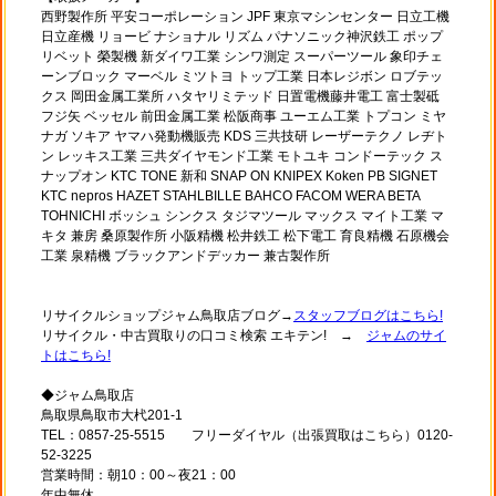
西野製作所 平安コーポレーション JPF 東京マシンセンター 日立工機
日立産機 リョービ ナショナル リズム パナソニック神沢鉄工 ポップ
リベット 榮製機 新ダイワ工業 シンワ測定 スーパーツール 象印チェ
ーンブロック マーベル ミツトヨ トップ工業 日本レジボン ロブテッ
クス 岡田金属工業所 ハタヤリミテッド 日置電機藤井電工 富士製砥
フジ矢 ベッセル 前田金属工業 松阪商事 ユーエム工業 トプコン ミヤ
ナガ ソキア ヤマハ発動機販売 KDS 三共技研 レーザーテクノ レヂト
ン レッキス工業 三共ダイヤモンド工業 モトユキ コンドーテック ス
ナップオン KTC TONE 新和 SNAP ON KNIPEX Koken PB SIGNET
KTC nepros HAZET STAHLBILLE BAHCO FACOM WERA BETA
TOHNICHI ボッシュ シンクス タジマツール マックス マイト工業 マ
キタ 兼房 桑原製作所 小阪精機 松井鉄工 松下電工 育良精機 石原機会
工業 泉精機 ブラックアンドデッカー 兼古製作所
リサイクルショップジャム鳥取店ブログ→
スタッフブログはこちら!
リサイクル・中古買取りの口コミ検索 エキテン! →
ジャムのサイ
トはこちら!
◆ジャム鳥取店
鳥取県鳥取市大杙201-1
TEL：0857-25-5515 フリーダイヤル（出張買取はこちら）0120-
52-3225
営業時間：朝10：00～夜21：00
年中無休