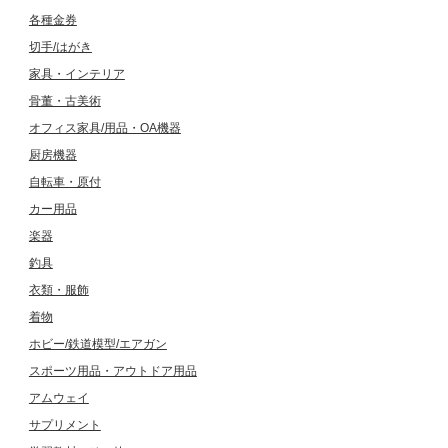
各種金券
切手/はがき
家具・インテリア
骨董・古美術
オフィス家具/用品・OA機器
厨房機器
自転車・原付
カー用品
楽器
釣具
衣類・服飾
着物
ホビー/鉄道模型/エアガン
スポーツ用品・アウトドア用品
アムウェイ
サプリメント