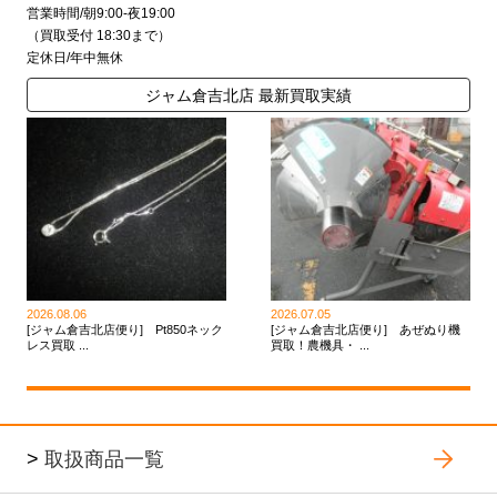
営業時間/朝9:00-夜19:00
（買取受付 18:30まで）
定休日/年中無休
ジャム倉吉北店 最新買取実績
2026.08.06
2026.07.05
[ジャム倉吉北店便り] Pt850ネック
[ジャム倉吉北店便り] あぜぬり機
レス買取 ...
買取！農機具・ ...
>
取扱商品一覧