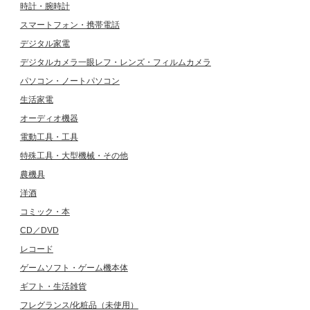
時計・腕時計
スマートフォン・携帯電話
デジタル家電
デジタルカメラ一眼レフ・レンズ・フィルムカメラ
パソコン・ノートパソコン
生活家電
オーディオ機器
電動工具・工具
特殊工具・大型機械・その他
農機具
洋酒
コミック・本
CD／DVD
レコード
ゲームソフト・ゲーム機本体
ギフト・生活雑貨
フレグランス/化粧品（未使用）