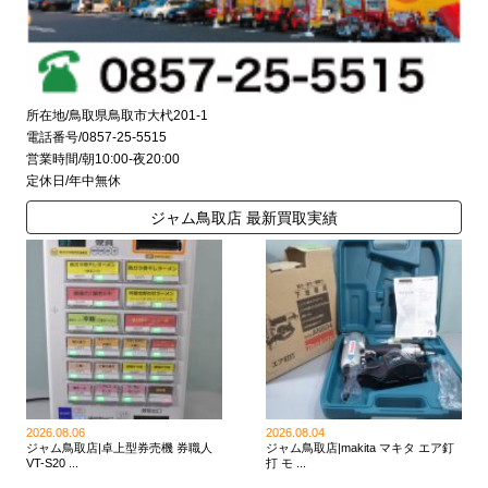
所在地/鳥取県鳥取市大杙201-1
電話番号/0857-25-5515
営業時間/朝10:00-夜20:00
定休日/年中無休
ジャム鳥取店 最新買取実績
2026.08.06
2026.08.04
ジャム鳥取店|卓上型券売機 券職人
ジャム鳥取店|makita マキタ エア釘
VT-S20 ...
打 モ ...