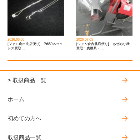
2026.08.06
2026.07.05
[ジャム倉吉北店便り] Pt850ネック
[ジャム倉吉北店便り] あぜぬり機
レス買取 ...
買取！農機具・ ...
>
取扱商品一覧
ホーム
初めての方へ
取扱商品一覧