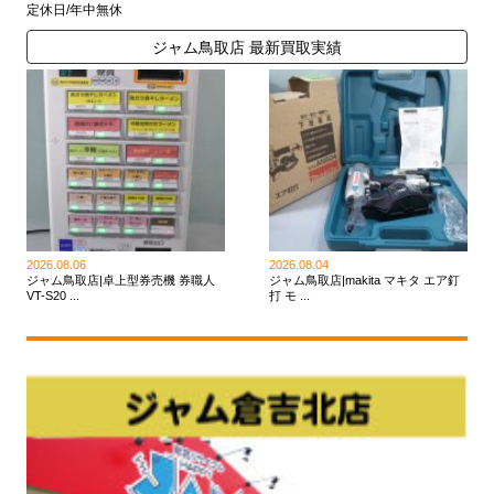
定休日/年中無休
ジャム鳥取店 最新買取実績
2026.08.06
2026.08.04
ジャム鳥取店|卓上型券売機 券職人
ジャム鳥取店|makita マキタ エア釘
VT-S20 ...
打 モ ...