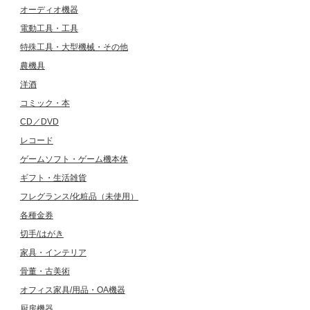
オーディオ機器
電動工具・工具
特殊工具・大型機械・その他
農機具
洋酒
コミック・本
CD／DVD
レコード
ゲームソフト・ゲーム機本体
ギフト・生活雑貨
フレグランス/化粧品（未使用）
各種金券
切手/はがき
家具・インテリア
骨董・古美術
オフィス家具/用品・OA機器
厨房機器