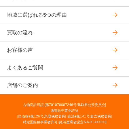
地域に選ばれる5つの理由
買取の流れ
お客様の声
よくあるご質問
店舗のご案内
古物商許可証 [第701070007246号/鳥取県公安委員会]
酒類販売業免許証
[鳥酒指e第126号/鳥取税務署長] [倉法e第141号/倉吉税務署長]
特定国際種事業者許可 [経済産業省認定S-6-31-00020]