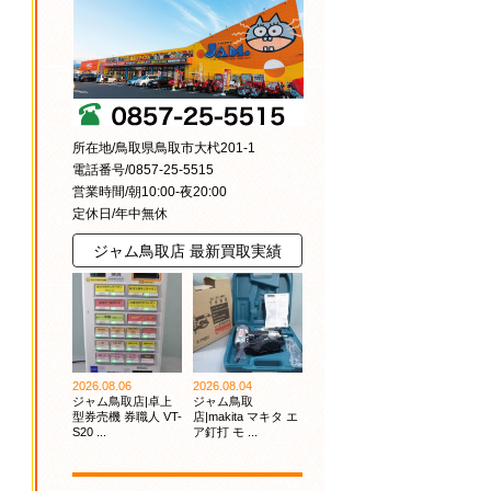
所在地/鳥取県鳥取市大杙201-1
電話番号/0857-25-5515
営業時間/朝10:00-夜20:00
定休日/年中無休
ジャム鳥取店 最新買取実績
2026.08.06
2026.08.04
ジャム鳥取店|卓上
ジャム鳥取
型券売機 券職人 VT-
店|makita マキタ エ
S20 ...
ア釘打 モ ...