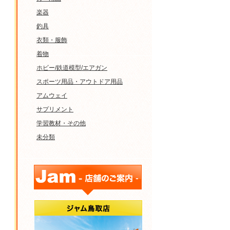
楽器
釣具
衣類・服飾
着物
ホビー/鉄道模型/エアガン
スポーツ用品・アウトドア用品
アムウェイ
サプリメント
学習教材・その他
未分類