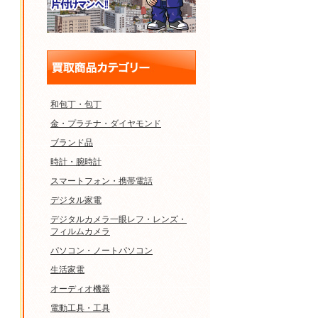
和包丁・包丁
金・プラチナ・ダイヤモンド
ブランド品
時計・腕時計
スマートフォン・携帯電話
デジタル家電
デジタルカメラ一眼レフ・レンズ・
フィルムカメラ
パソコン・ノートパソコン
生活家電
オーディオ機器
電動工具・工具