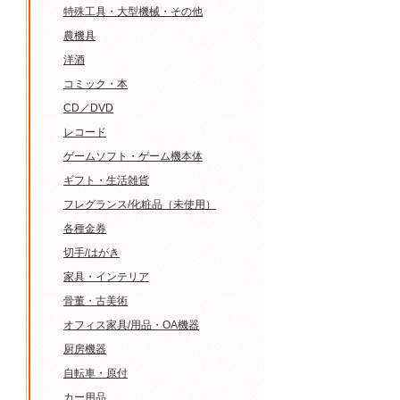
特殊工具・大型機械・その他
農機具
洋酒
コミック・本
CD／DVD
レコード
ゲームソフト・ゲーム機本体
ギフト・生活雑貨
フレグランス/化粧品（未使用）
各種金券
切手/はがき
家具・インテリア
骨董・古美術
オフィス家具/用品・OA機器
厨房機器
自転車・原付
カー用品