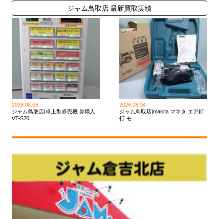
ジャム鳥取店 最新買取実績
2026.08.06
2026.08.04
ジャム鳥取店|卓上型券売機 券職人
ジャム鳥取店|makita マキタ エア釘
VT-S20 ...
打 モ ...