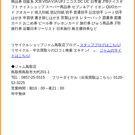
商品券 信販系 JCB VISA VJA UFJ ニコス DC UC 日専連 JTBナイスギ
フト ナイスショップ スーパー商品券 セブン＆アイ イオン QUOカー
ド クオカード 収入印紙 登記印紙 切手 普通切手 記念切手 シート切手
はがき 年賀状 書き損じはがき 官製はがき レターパック 図書券 図書
カード おこめ券 ビール券 テレホンカード 旅行券 びゅう商品券 JTB
旅行券 近畿日本ツーリスト 日本旅行 株主優待券など
リサイクルショップジャム鳥取店ブログ→
スタッフブログはこちら!
リサイクル・中古買取りの口コミ検索 エキテン! →
ジャムのサイ
トはこちら!
◆ジャム鳥取店
鳥取県鳥取市大杙201-1
TEL：0857-25-5515 フリーダイヤル（出張買取はこちら）0120-
52-3225
営業時間：朝10：00～夜21：00
年中無休