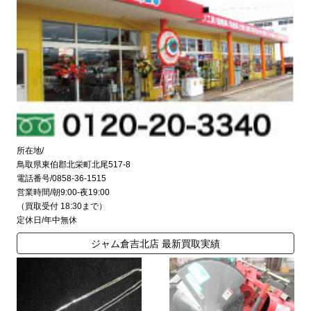
所在地/
鳥取県東伯郡北栄町北尾517-8
電話番号/0858-36-1515
営業時間/朝9:00-夜19:00
（買取受付 18:30まで）
定休日/年中無休
ジャム倉吉北店 最新買取実績