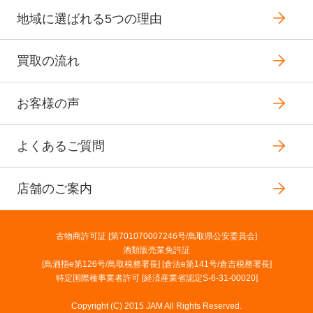
地域に選ばれる5つの理由
買取の流れ
お客様の声
よくあるご質問
店舗のご案内
古物商許可証 [第701070007246号/鳥取県公安委員会]
酒類販売業免許証
[鳥酒指e第126号/鳥取税務署長] [倉法e第141号/倉吉税務署長]
特定国際種事業者許可 [経済産業省認定S-6-31-00020]
Copyright (C) 2015 JAM All Rights Reserved.