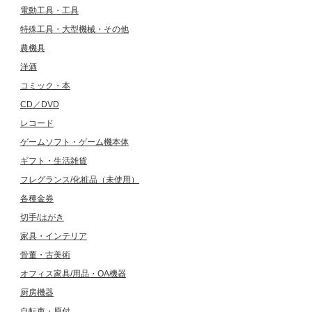
電動工具・工具
特殊工具・大型機械・その他
農機具
洋酒
コミック・本
CD／DVD
レコード
ゲームソフト・ゲーム機本体
ギフト・生活雑貨
フレグランス/化粧品（未使用）
各種金券
切手/はがき
家具・インテリア
骨董・古美術
オフィス家具/用品・OA機器
厨房機器
自転車・原付