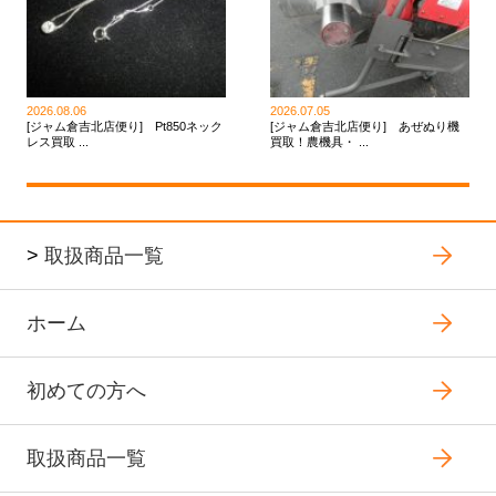
2026.08.06
2026.07.05
[ジャム倉吉北店便り] Pt850ネック
[ジャム倉吉北店便り] あぜぬり機
レス買取 ...
買取！農機具・ ...
>
取扱商品一覧
ホーム
初めての方へ
取扱商品一覧