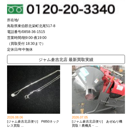
所在地/
鳥取県東伯郡北栄町北尾517-8
電話番号/0858-36-1515
営業時間/朝9:00-夜19:00
（買取受付 18:30まで）
定休日/年中無休
ジャム倉吉北店 最新買取実績
2026.08.06
2026.07.05
[ジャム倉吉北店便り] Pt850ネック
[ジャム倉吉北店便り] あぜぬり機
レス買取 ...
買取！農機具・ ...