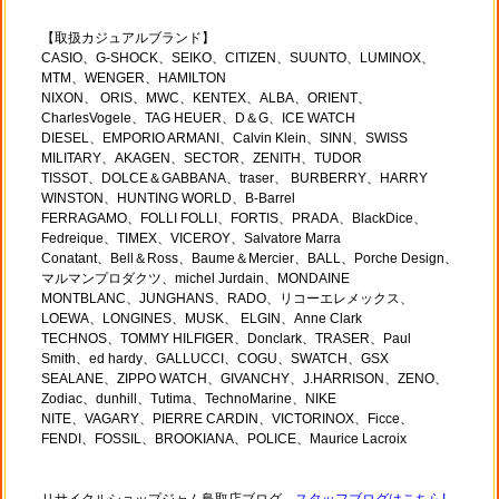
【取扱カジュアルブランド】
CASIO、G-SHOCK、SEIKO、CITIZEN、SUUNTO、LUMINOX、
MTM、WENGER、HAMILTON
NIXON、 ORIS、MWC、KENTEX、ALBA、ORIENT、
CharlesVogele、TAG HEUER、D＆G、ICE WATCH
DIESEL、EMPORIO ARMANI、Calvin Klein、SINN、SWISS
MILITARY、AKAGEN、SECTOR、ZENITH、TUDOR
TISSOT、DOLCE＆GABBANA、traser、 BURBERRY、HARRY
WINSTON、HUNTING WORLD、B-Barrel
FERRAGAMO、FOLLI FOLLI、FORTIS、PRADA、BlackDice、
Fedreique、TIMEX、VICEROY、Salvatore Marra
Conatant、Bell＆Ross、Baume＆Mercier、BALL、Porche Design、
マルマンプロダクツ、michel Jurdain、MONDAINE
MONTBLANC、JUNGHANS、RADO、リコーエレメックス、
LOEWA、LONGINES、MUSK、 ELGIN、Anne Clark
TECHNOS、TOMMY HILFIGER、Donclark、TRASER、Paul
Smith、ed hardy、GALLUCCI、COGU、SWATCH、GSX
SEALANE、ZIPPO WATCH、GIVANCHY、J.HARRISON、ZENO、
Zodiac、dunhill、Tutima、TechnoMarine、NIKE
NITE、VAGARY、PIERRE CARDIN、VICTORINOX、Ficce、
FENDI、FOSSIL、BROOKIANA、POLICE、Maurice Lacroix
リサイクルショップジャム鳥取店ブログ→
スタッフブログはこちら!