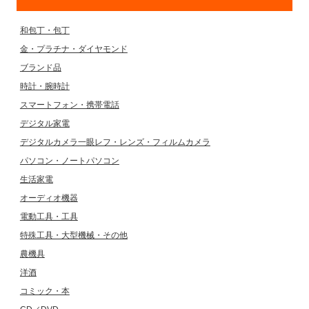
和包丁・包丁
金・プラチナ・ダイヤモンド
ブランド品
時計・腕時計
スマートフォン・携帯電話
デジタル家電
デジタルカメラ一眼レフ・レンズ・フィルムカメラ
パソコン・ノートパソコン
生活家電
オーディオ機器
電動工具・工具
特殊工具・大型機械・その他
農機具
洋酒
コミック・本