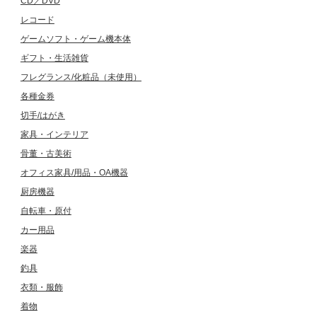
CD／DVD
レコード
ゲームソフト・ゲーム機本体
ギフト・生活雑貨
フレグランス/化粧品（未使用）
各種金券
切手/はがき
家具・インテリア
骨董・古美術
オフィス家具/用品・OA機器
厨房機器
自転車・原付
カー用品
楽器
釣具
衣類・服飾
着物