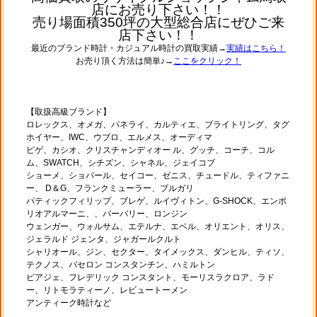
店にお売り下さい！！
売り場面積350坪の大型総合店にぜひご来
店下さい！！
最近のブランド時計・カジュアル時計の買取実績→
実績はこちら！
お売り頂く方法は簡単♪→
ここをクリック！
【取扱高級ブランド】
ロレックス、オメガ、パネライ、カルティエ、ブライトリング、タグ
ホイヤー、IWC、ウブロ、エルメス、オーディマ
ピゲ、カシオ、クリスチャンディオー ル、グッチ、コーチ、コル
ム、SWATCH、シチズン、シャネル、ジェイコブ
ショーメ、ショパール、セイコー、ゼニス、チュードル、ティファニ
ー、 D＆G、フランクミューラー、ブルガリ
パティックフィリップ、ブレゲ、ルイヴィトン、G-SHOCK、エンポ
リオアルマーニ、、バーバリー、ロンジン
ウェンガー、ウォルサム、エテルナ、エベル、オリエント、オリス、
ジェラルド ジェンタ、ジャガールクルト
シャリオール、ジン、セクター、タイメックス、ダンヒル、ティソ、
テクノス、バセロン コンスタンチン、ハミルトン
ピアジェ、フレデリック コンスタント、モーリスラクロア、ラド
ー、リトモラティーノ、レビュートーメン
アンティーク時計など