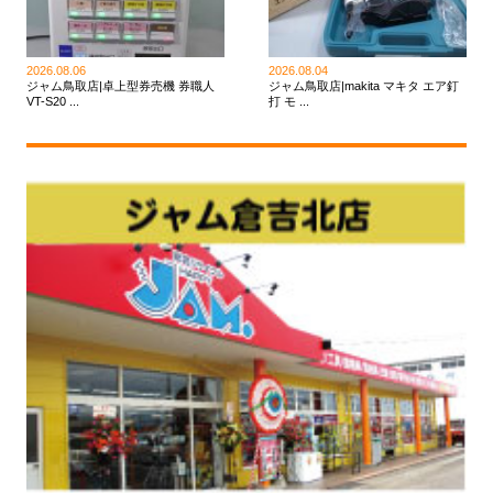
2026.08.06
2026.08.04
ジャム鳥取店|卓上型券売機 券職人
ジャム鳥取店|makita マキタ エア釘
VT-S20 ...
打 モ ...