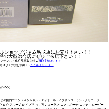
ルショップジャム鳥取店にお売り下さい！！
0坪の大型総合店にぜひご来店下さい！！
レグランス・化粧品買取実績→
買取実績はこちら！
売り頂く方法は簡単♪→
ここをクリック！
封品のみ）
などの国内ブランドやシャネル・ディオール・イブサンローラン・クリニーク
ヌ･アムウェイ･アルージェ･イプサ･イブサンローラン･エクスボーテ･エスティ ローダー
ネボウ･カネボウコスメット･カルバンクライン・グッチ･クリスチャン・ディオール