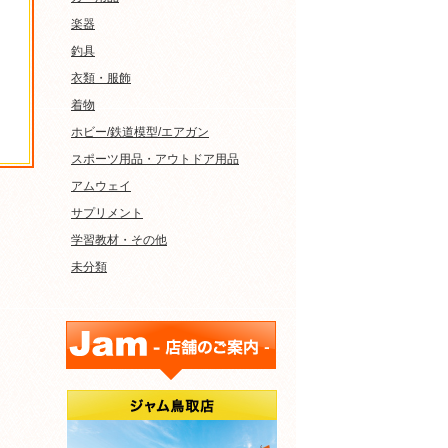
楽器
釣具
衣類・服飾
着物
ホビー/鉄道模型/エアガン
スポーツ用品・アウトドア用品
アムウェイ
サプリメント
学習教材・その他
未分類