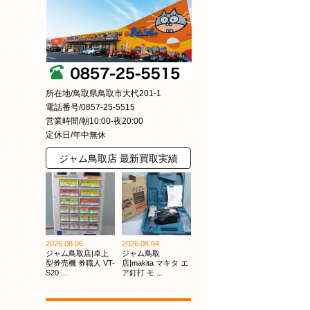
所在地/鳥取県鳥取市大杙201-1
電話番号/0857-25-5515
営業時間/朝10:00-夜20:00
定休日/年中無休
ジャム鳥取店 最新買取実績
2026.08.06
2026.08.04
ジャム鳥取店|卓上
ジャム鳥取
型券売機 券職人 VT-
店|makita マキタ エ
S20 ...
ア釘打 モ ...