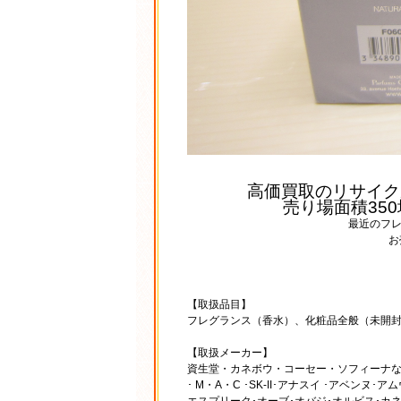
高価買取のリサイク
売り場面積35
最近のフ
お
【取扱品目】
フレグランス（香水）、化粧品全般（未開
【取扱メーカー】
資生堂・カネボウ・コーセー・ソフィーナ
･ M・A・C ･SK-II･アナスイ ･アベン
エスプリーク･オーブ･オバジ･オルビス･カ