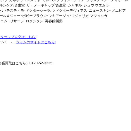
キンケア/資生堂･ザ・メーキャップ/資生堂･シャネル･シュウ ウエムラ
ーナ･テスティモ･ドクターシーラボ･ドクターデヴィアス･ニュースキン･ノエビア
ポール＆ジョー･ボビーブラウン･マキアージュ･マジョリカ マジョルカ
コム ･リサージ･ロクシタン･再春館製薬
スタッフブログはこちら!
テン! →
ジャムのサイトはこちら!
張買取はこちら）0120-52-3225