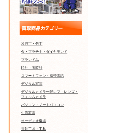
和包丁・包丁
金・プラチナ・ダイヤモンド
ブランド品
時計・腕時計
スマートフォン・携帯電話
デジタル家電
デジタルカメラ一眼レフ・レンズ・
フィルムカメラ
パソコン・ノートパソコン
生活家電
オーディオ機器
電動工具・工具