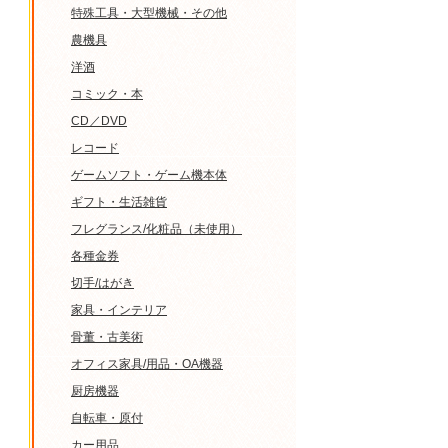
特殊工具・大型機械・その他
農機具
洋酒
コミック・本
CD／DVD
レコード
ゲームソフト・ゲーム機本体
ギフト・生活雑貨
フレグランス/化粧品（未使用）
各種金券
切手/はがき
家具・インテリア
骨董・古美術
オフィス家具/用品・OA機器
厨房機器
自転車・原付
カー用品