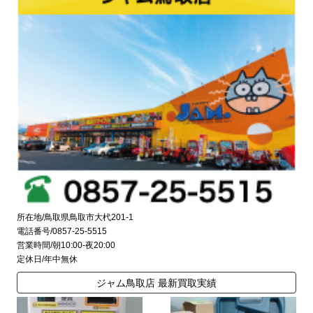
所在地/鳥取県鳥取市大杙201-1
電話番号/0857-25-5515
営業時間/朝10:00-夜20:00
定休日/年中無休
ジャム鳥取店 最新買取実績