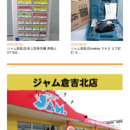
2026.08.06
2026.08.04
ジャム鳥取店|卓上型券売機 券職人
ジャム鳥取店|makita マキタ エア釘
VT-S20 ...
打 モ ...