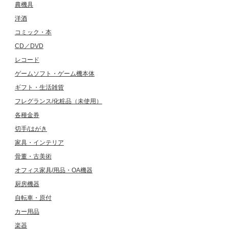
農機具
洋酒
コミック・本
CD／DVD
レコード
ゲームソフト・ゲーム機本体
ギフト・生活雑貨
フレグランス/化粧品（未使用）
各種金券
切手/はがき
家具・インテリア
骨董・古美術
オフィス家具/用品・OA機器
厨房機器
自転車・原付
カー用品
楽器