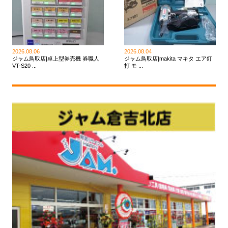
2026.08.06
2026.08.04
ジャム鳥取店|卓上型券売機 券職人
ジャム鳥取店|makita マキタ エア釘
VT-S20 ...
打 モ ...