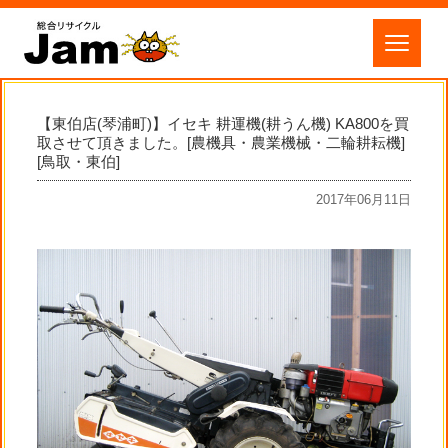
【東伯店(琴浦町)】イセキ 耕運機(耕うん機) KA800を買
取させて頂きました。[農機具・農業機械・二輪耕耘機]
[鳥取・東伯]
2017年06月11日