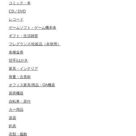
コミック・本
CD／DVD
レコード
ゲームソフト・ゲーム機本体
ギフト・生活雑貨
フレグランス/化粧品（未使用）
各種金券
切手/はがき
家具・インテリア
骨董・古美術
オフィス家具/用品・OA機器
厨房機器
自転車・原付
カー用品
楽器
釣具
衣類・服飾