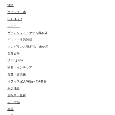
洋酒
コミック・本
CD／DVD
レコード
ゲームソフト・ゲーム機本体
ギフト・生活雑貨
フレグランス/化粧品（未使用）
各種金券
切手/はがき
家具・インテリア
骨董・古美術
オフィス家具/用品・OA機器
厨房機器
自転車・原付
カー用品
楽器