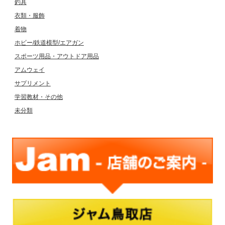
釣具
衣類・服飾
着物
ホビー/鉄道模型/エアガン
スポーツ用品・アウトドア用品
アムウェイ
サプリメント
学習教材・その他
未分類