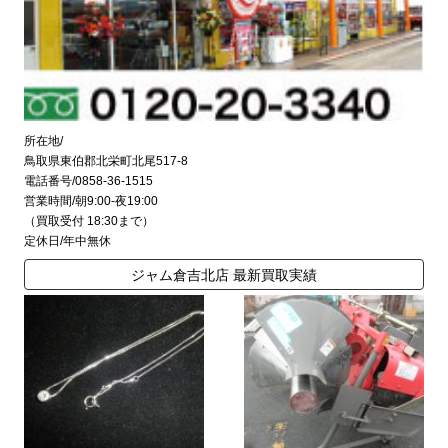
所在地/
鳥取県東伯郡北栄町北尾517-8
電話番号/0858-36-1515
営業時間/朝9:00-夜19:00
（買取受付 18:30まで）
定休日/年中無休
ジャム倉吉北店 最新買取実績