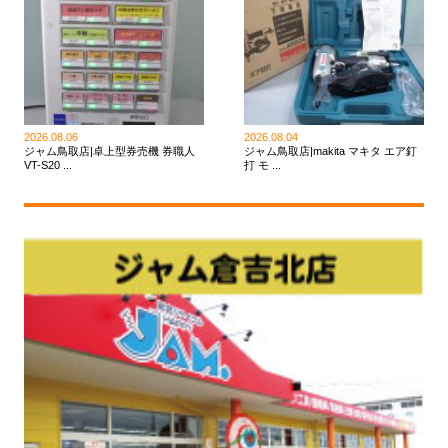
2026.08.06
2026.08.04
ジャム鳥取店|卓上型券売機 券職人
ジャム鳥取店|makita マキタ エア釘
VT-S20 ...
打 モ ...