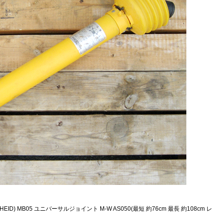
EID) MB05 ユニバーサルジョイント M-W AS050(最短 約76cm 最長 約108cm レ