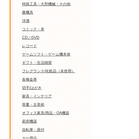
特殊工具・大型機械・その他
農機具
洋酒
コミック・本
CD／DVD
レコード
ゲームソフト・ゲーム機本体
ギフト・生活雑貨
フレグランス/化粧品（未使用）
各種金券
切手/はがき
家具・インテリア
骨董・古美術
オフィス家具/用品・OA機器
厨房機器
自転車・原付
カー用品