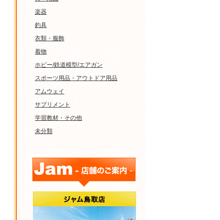
楽器
釣具
衣類・服飾
着物
ホビー/鉄道模型/エアガン
スポーツ用品・アウトドア用品
アムウェイ
サプリメント
学習教材・その他
未分類