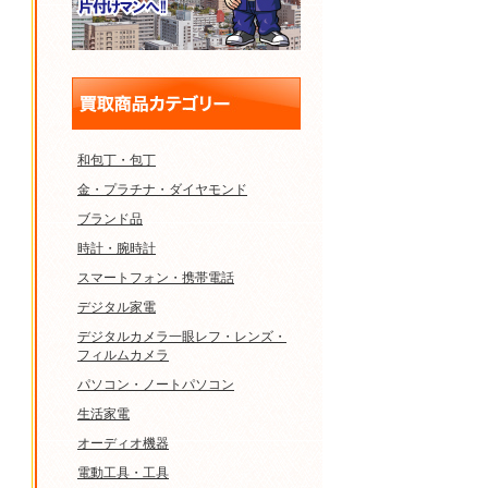
和包丁・包丁
金・プラチナ・ダイヤモンド
ブランド品
時計・腕時計
スマートフォン・携帯電話
デジタル家電
デジタルカメラ一眼レフ・レンズ・
フィルムカメラ
パソコン・ノートパソコン
生活家電
オーディオ機器
電動工具・工具