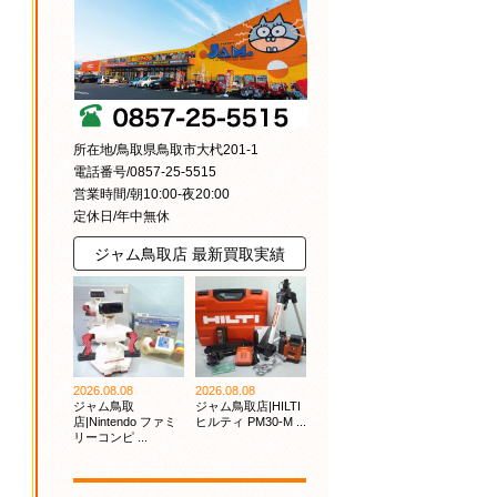
所在地/鳥取県鳥取市大杙201-1
電話番号/0857-25-5515
営業時間/朝10:00-夜20:00
定休日/年中無休
ジャム鳥取店 最新買取実績
2026.08.08
2026.08.08
ジャム鳥取
ジャム鳥取店|HILTI
店|Nintendo ファミ
ヒルティ PM30-M ...
リーコンピ ...