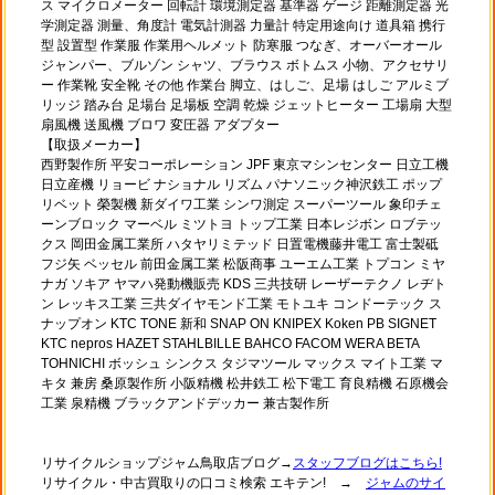
ス マイクロメーター 回転計 環境測定器 基準器 ゲージ 距離測定器 光
学測定器 測量、角度計 電気計測器 力量計 特定用途向け 道具箱 携行
型 設置型 作業服 作業用ヘルメット 防寒服 つなぎ、オーバーオール
ジャンパー、ブルゾン シャツ、ブラウス ボトムス 小物、アクセサリ
ー 作業靴 安全靴 その他 作業台 脚立、はしご、足場 はしご アルミブ
リッジ 踏み台 足場台 足場板 空調 乾燥 ジェットヒーター 工場扇 大型
扇風機 送風機 ブロワ 変圧器 アダプター
【取扱メーカー】
西野製作所 平安コーポレーション JPF 東京マシンセンター 日立工機
日立産機 リョービ ナショナル リズム パナソニック神沢鉄工 ポップ
リベット 榮製機 新ダイワ工業 シンワ測定 スーパーツール 象印チェ
ーンブロック マーベル ミツトヨ トップ工業 日本レジボン ロブテッ
クス 岡田金属工業所 ハタヤリミテッド 日置電機藤井電工 富士製砥
フジ矢 ベッセル 前田金属工業 松阪商事 ユーエム工業 トプコン ミヤ
ナガ ソキア ヤマハ発動機販売 KDS 三共技研 レーザーテクノ レヂト
ン レッキス工業 三共ダイヤモンド工業 モトユキ コンドーテック ス
ナップオン KTC TONE 新和 SNAP ON KNIPEX Koken PB SIGNET
KTC nepros HAZET STAHLBILLE BAHCO FACOM WERA BETA
TOHNICHI ボッシュ シンクス タジマツール マックス マイト工業 マ
キタ 兼房 桑原製作所 小阪精機 松井鉄工 松下電工 育良精機 石原機会
工業 泉精機 ブラックアンドデッカー 兼古製作所
リサイクルショップジャム鳥取店ブログ→
スタッフブログはこちら!
リサイクル・中古買取りの口コミ検索 エキテン! →
ジャムのサイ