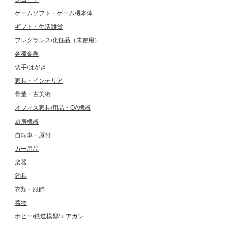
ゲームソフト・ゲーム機本体
ギフト・生活雑貨
フレグランス/化粧品（未使用）
各種金券
切手/はがき
家具・インテリア
骨董・古美術
オフィス家具/用品・OA機器
厨房機器
自転車・原付
カー用品
楽器
釣具
衣類・服飾
着物
ホビー/鉄道模型/エアガン