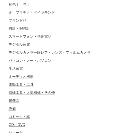
和包丁・包丁
金・プラチナ・ダイヤモンド
ブランド品
時計・腕時計
スマートフォン・携帯電話
デジタル家電
デジタルカメラ一眼レフ・レンズ・フィルムカメラ
パソコン・ノートパソコン
生活家電
オーディオ機器
電動工具・工具
特殊工具・大型機械・その他
農機具
洋酒
コミック・本
CD／DVD
レコード