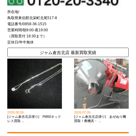
所在地/
鳥取県東伯郡北栄町北尾517-8
電話番号/0858-36-1515
営業時間/朝9:00-夜19:00
（買取受付 18:30まで）
定休日/年中無休
ジャム倉吉北店 最新買取実績
2026.08.06
2026.07.05
[ジャム倉吉北店便り] Pt850ネック
[ジャム倉吉北店便り] あぜぬり機
レス買取 ...
買取！農機具・ ...