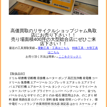
高価買取のリサイクルショップジャム鳥取
店にお売り下さい！！
売り場面積400坪の大型総合店にぜひご来
店下さい！！
最近の工具買取実績→
電動工具・工具はこちら
特殊工具・大型工具
はこちら
お売り頂く方法は簡単♪→
ここをクリック！
【取扱品目】
ドリル 研磨機 切断機 溶接機 ルーター ポンプ 高圧洗浄機 発電機 コー
ドリール 集塵機 エアーツール コンプレッサ エアタッカ エアドライ
バ エア釘打機 エアホース リール タンク ハンドツール ドライバー カ
ッター スパナ レンチ プライヤー ニッパー ペンチ ハンマー、金づち
バール かんな やすり のこぎり のみ 砥石 園芸用はさみ、のこぎり 材
料 素材 簡易住居 ログハウス 塗料 接着 補修 照明 ハンディライト、懐
中電灯 ヘッドランプ 作業用照明 投光器 測定器 はかり スケール ノギ