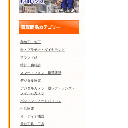
和包丁・包丁
金・プラチナ・ダイヤモンド
ブランド品
時計・腕時計
スマートフォン・携帯電話
デジタル家電
デジタルカメラ一眼レフ・レンズ・
フィルムカメラ
パソコン・ノートパソコン
生活家電
オーディオ機器
電動工具・工具