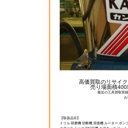
高価買取のリサイク
売り場面積40
最近の工具買取実
お
【取扱品目】
ドリル 研磨機 切断機 溶接機 ルーター ポン