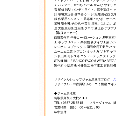
エアドライバ エア釘打機 エアホース リール 
チ ハンマー、金づち バール かんな やすり 
着 補修 照明 ハンディライト、懐中電灯 ヘッ
計 環境測定器 基準器 ゲージ 距離測定器 光
服 作業用ヘルメット 防寒服 つなぎ、オーバ
業靴 安全靴 その他 作業台 脚立、はしご、足
扇 大型扇風機 送風機 ブロワ 変圧器 アダプ
【取扱メーカー】
西野製作所 平安コーポレーション JPF 東
工 ポップリベット 榮製機 新ダイワ工業 シ
レジボン ロブテックス 岡田金属工業所 ハタ
ユーエム工業 トプコン ミヤナガ ソキア ヤ
ンド工業 モトユキ コンドーテック スナップオン KTC T
STAHLBILLE BAHCO FACOM WERA
製作所 小阪精機 松井鉄工 松下電工 育良精
リサイクルショップジャム鳥取店ブログ→
リサイクル・中古買取りの口コミ検索 エキ
◆ジャム鳥取店
鳥取県鳥取市大杙201-1
TEL：0857-25-5515 フリーダイヤル（出
営業時間：朝10：00～夜21：00
年中無休