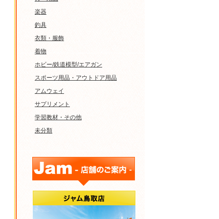
楽器
釣具
衣類・服飾
着物
ホビー/鉄道模型/エアガン
スポーツ用品・アウトドア用品
アムウェイ
サプリメント
学習教材・その他
未分類