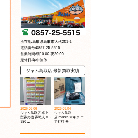
所在地/鳥取県鳥取市大杙201-1
電話番号/0857-25-5515
営業時間/朝10:00-夜20:00
定休日/年中無休
ジャム鳥取店 最新買取実績
2026.08.06
2026.08.04
ジャム鳥取店|卓上
ジャム鳥取
型券売機 券職人 VT-
店|makita マキタ エ
S20 ...
ア釘打 モ ...