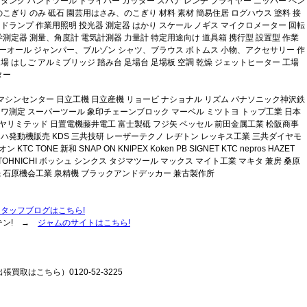
タンク ハンドツール ドライバー カッター スパナ レンチ プライヤー ニッパー ペン
のこぎり のみ 砥石 園芸用はさみ、のこぎり 材料 素材 簡易住居 ログハウス 塗料 接
ドランプ 作業用照明 投光器 測定器 はかり スケール ノギス マイクロメーター 回転
学測定器 測量、角度計 電気計測器 力量計 特定用途向け 道具箱 携行型 設置型 作業
ーオール ジャンパー、ブルゾン シャツ、ブラウス ボトムス 小物、アクセサリー 作
場 はしご アルミブリッジ 踏み台 足場台 足場板 空調 乾燥 ジェットヒーター 工場
ター
京マシンセンター 日立工機 日立産機 リョービ ナショナル リズム パナソニック神沢鉄
ンワ測定 スーパーツール 象印チェーンブロック マーベル ミツトヨ トップ工業 日本
ヤリミテッド 日置電機藤井電工 富士製砥 フジ矢 ベッセル 前田金属工業 松阪商事
マハ発動機販売 KDS 三共技研 レーザーテクノ レヂトン レッキス工業 三共ダイヤモ
ONE 新和 SNAP ON KNIPEX Koken PB SIGNET KTC nepros HAZET
 BETA TOHNICHI ボッシュ シンクス タジマツール マックス マイト工業 マキタ 兼房 桑原
機 石原機会工業 泉精機 ブラックアンドデッカー 兼古製作所
スタッフブログはこちら!
テン! →
ジャムのサイトはこちら!
張買取はこちら）0120-52-3225