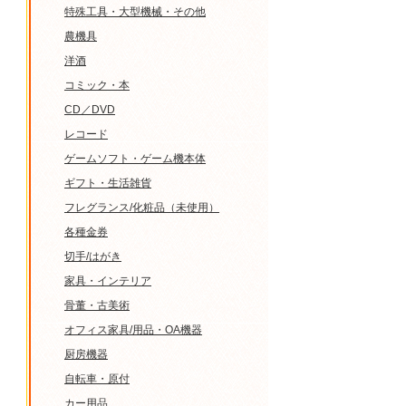
特殊工具・大型機械・その他
農機具
洋酒
コミック・本
CD／DVD
レコード
ゲームソフト・ゲーム機本体
ギフト・生活雑貨
フレグランス/化粧品（未使用）
各種金券
切手/はがき
家具・インテリア
骨董・古美術
オフィス家具/用品・OA機器
厨房機器
自転車・原付
カー用品