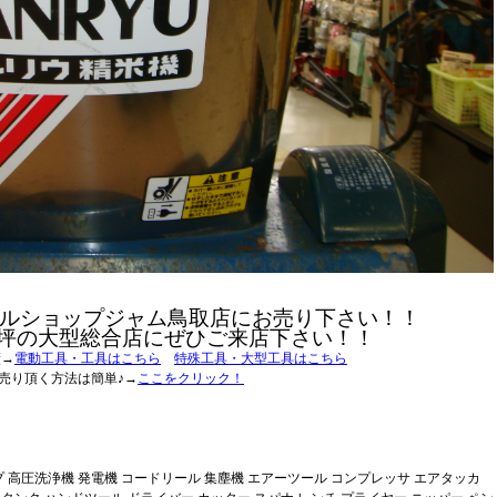
ルショップジャム鳥取店にお売り下さい！！
0坪の大型総合店にぜひご来店下さい！！
績→
電動工具・工具はこちら
特殊工具・大型工具はこちら
売り頂く方法は簡単♪→
ここをクリック！
プ 高圧洗浄機 発電機 コードリール 集塵機 エアーツール コンプレッサ エアタッカ