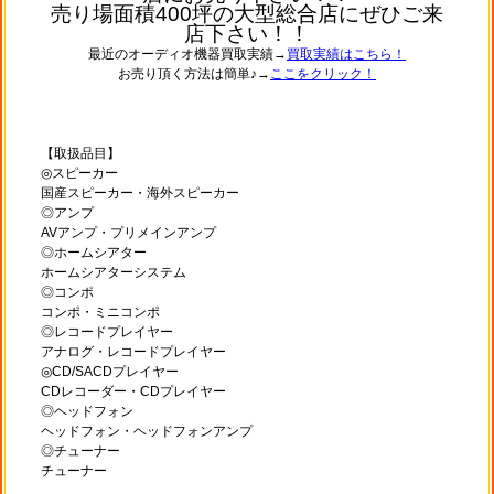
売り場面積400坪の大型総合店にぜひご来
店下さい！！
最近のオーディオ機器買取実績→
買取実績はこちら！
お売り頂く方法は簡単♪→
ここをクリック！
【取扱品目】
◎スピーカー
国産スピーカー・海外スピーカー
◎アンプ
AVアンプ・プリメインアンプ
◎ホームシアター
ホームシアターシステム
◎コンポ
コンポ・ミニコンポ
◎レコードプレイヤー
アナログ・レコードプレイヤー
◎CD/SACDプレイヤー
CDレコーダー・CDプレイヤー
◎ヘッドフォン
ヘッドフォン・ヘッドフォンアンプ
◎チューナー
チューナー