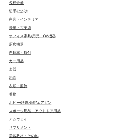
各種金券
切手/はがき
家具・インテリア
骨董・古美術
オフィス家具/用品・OA機器
厨房機器
自転車・原付
カー用品
楽器
釣具
衣類・服飾
着物
ホビー/鉄道模型/エアガン
スポーツ用品・アウトドア用品
アムウェイ
サプリメント
学習教材・その他