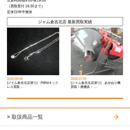
営業時間/朝9:00-夜19:00
（買取受付 18:30まで）
定休日/年中無休
ジャム倉吉北店 最新買取実績
2026.08.06
2026.07.05
[ジャム倉吉北店便り] Pt850ネック
[ジャム倉吉北店便り] あぜぬり機
レス買取 ...
買取！農機具・ ...
>
取扱商品一覧