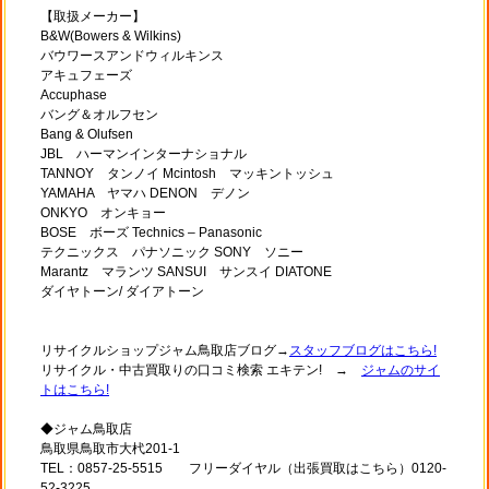
【取扱メーカー】
B&W(Bowers & Wilkins)
バウワースアンドウィルキンス
アキュフェーズ
Accuphase
バング＆オルフセン
Bang & Olufsen
JBL ハーマンインターナショナル
TANNOY タンノイ Mcintosh マッキントッシュ
YAMAHA ヤマハ DENON デノン
ONKYO オンキョー
BOSE ボーズ Technics – Panasonic
テクニックス パナソニック SONY ソニー
Marantz マランツ SANSUI サンスイ DIATONE
ダイヤトーン/ ダイアトーン
リサイクルショップジャム鳥取店ブログ→
スタッフブログはこちら!
リサイクル・中古買取りの口コミ検索 エキテン! →
ジャムのサイ
トはこちら!
◆ジャム鳥取店
鳥取県鳥取市大杙201-1
TEL：0857-25-5515 フリーダイヤル（出張買取はこちら）0120-
52-3225