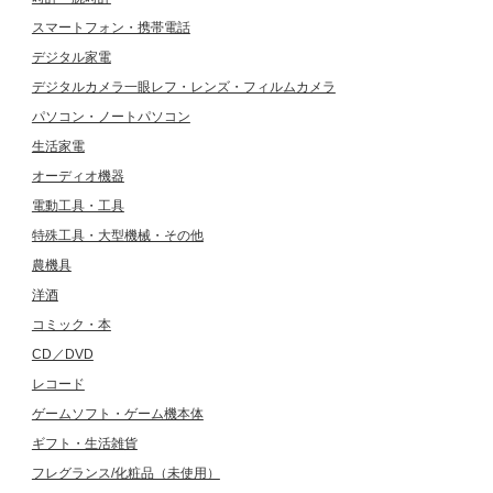
スマートフォン・携帯電話
デジタル家電
デジタルカメラ一眼レフ・レンズ・フィルムカメラ
パソコン・ノートパソコン
生活家電
オーディオ機器
電動工具・工具
特殊工具・大型機械・その他
農機具
洋酒
コミック・本
CD／DVD
レコード
ゲームソフト・ゲーム機本体
ギフト・生活雑貨
フレグランス/化粧品（未使用）