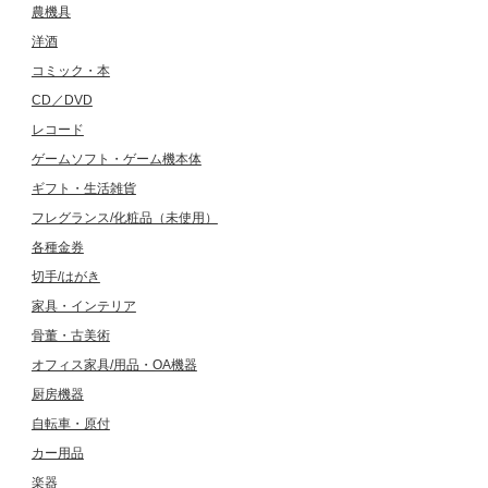
農機具
洋酒
コミック・本
CD／DVD
レコード
ゲームソフト・ゲーム機本体
ギフト・生活雑貨
フレグランス/化粧品（未使用）
各種金券
切手/はがき
家具・インテリア
骨董・古美術
オフィス家具/用品・OA機器
厨房機器
自転車・原付
カー用品
楽器