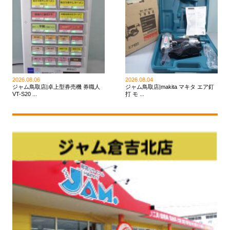
2026.08.06
2026.08.04
ジャム鳥取店|卓上型券売機 券職人
ジャム鳥取店|makita マキタ エア釘
VT-S20 ...
打 モ ...