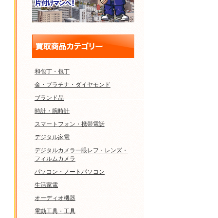
和包丁・包丁
金・プラチナ・ダイヤモンド
ブランド品
時計・腕時計
スマートフォン・携帯電話
デジタル家電
デジタルカメラ一眼レフ・レンズ・
フィルムカメラ
パソコン・ノートパソコン
生活家電
オーディオ機器
電動工具・工具