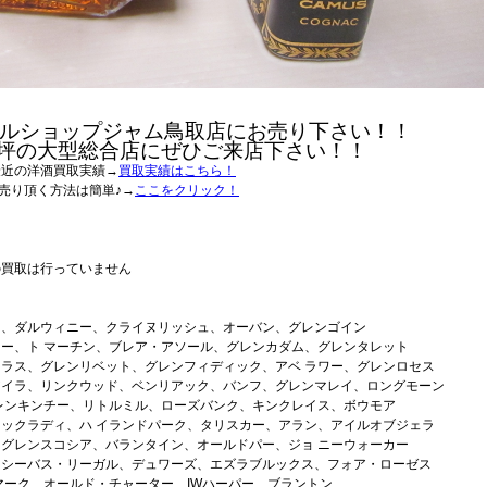
ルショップジャム鳥取店にお売り下さい！！
0坪の大型総合店にぜひご来店下さい！！
最近の洋酒買取実績→
買取実績はこちら！
売り頂く方法は簡単♪→
ここをクリック！
の買取は行っていません
ー、ダルウィニー、クライヌリッシュ、オーバン、グレンゴイン
ー、ト マーチン、ブレア・アソール、グレンカダム、グレンタレット
ラス、グレンリベット、グレンフィディック、アベ ラワー、グレンロセス
アイラ、リンクウッド、ベンリアック、バンフ、グレンマレイ、ロングモーン
レンキンチー、リトルミル、ローズバンク、キンクレイス、ボウモア
ックラディ、ハ イランドパーク、タリスカー、アラン、アイルオブジェラ
グレンスコシア、バランタイン、オールドパー、ジョ ニーウォーカー
、シーバス・リーガル、デュワーズ、エズラブルックス、フォア・ローゼス
マーク、オールド・チャーター、IWハーパー、ブラントン