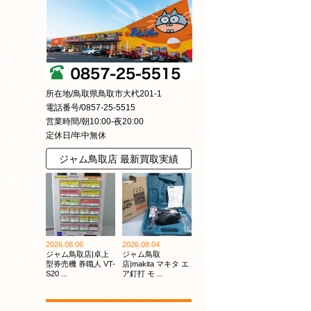
所在地/鳥取県鳥取市大杙201-1
電話番号/0857-25-5515
営業時間/朝10:00-夜20:00
定休日/年中無休
ジャム鳥取店 最新買取実績
2026.08.06
2026.08.04
ジャム鳥取店|卓上
ジャム鳥取
型券売機 券職人 VT-
店|makita マキタ エ
S20 ...
ア釘打 モ ...