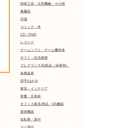
特殊工具・大型機械・その他
農機具
洋酒
コミック・本
CD／DVD
レコード
ゲームソフト・ゲーム機本体
ギフト・生活雑貨
フレグランス/化粧品（未使用）
各種金券
切手/はがき
家具・インテリア
骨董・古美術
オフィス家具/用品・OA機器
厨房機器
自転車・原付
カー用品