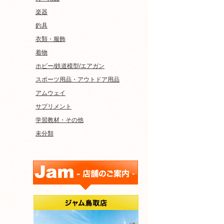
楽器
釣具
衣類・服飾
着物
ホビー/鉄道模型/エアガン
スポーツ用品・アウトドア用品
アムウェイ
サプリメント
学習教材・その他
未分類