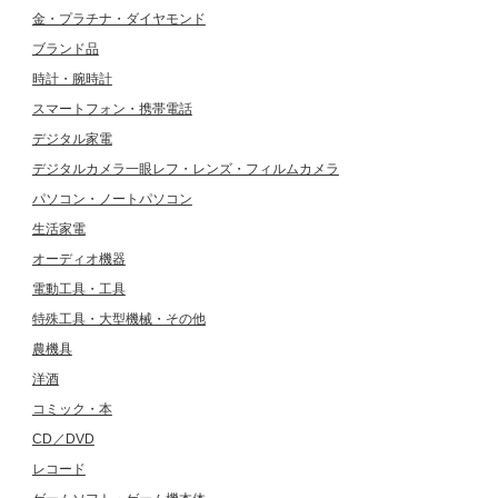
金・プラチナ・ダイヤモンド
ブランド品
時計・腕時計
スマートフォン・携帯電話
デジタル家電
デジタルカメラ一眼レフ・レンズ・フィルムカメラ
パソコン・ノートパソコン
生活家電
オーディオ機器
電動工具・工具
特殊工具・大型機械・その他
農機具
洋酒
コミック・本
CD／DVD
レコード