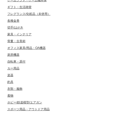
ゲームソフト・ゲーム機本体
ギフト・生活雑貨
フレグランス/化粧品（未使用）
各種金券
切手/はがき
家具・インテリア
骨董・古美術
オフィス家具/用品・OA機器
厨房機器
自転車・原付
カー用品
楽器
釣具
衣類・服飾
着物
ホビー/鉄道模型/エアガン
スポーツ用品・アウトドア用品