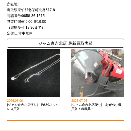
所在地/
鳥取県東伯郡北栄町北尾517-8
電話番号/0858-36-1515
営業時間/朝9:00-夜19:00
（買取受付 18:30まで）
定休日/年中無休
ジャム倉吉北店 最新買取実績
2026.08.06
2026.07.05
[ジャム倉吉北店便り] Pt850ネック
[ジャム倉吉北店便り] あぜぬり機
レス買取 ...
買取！農機具・ ...