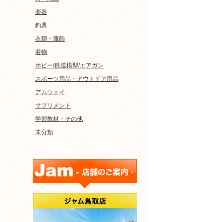
楽器
釣具
衣類・服飾
着物
ホビー/鉄道模型/エアガン
スポーツ用品・アウトドア用品
アムウェイ
サプリメント
学習教材・その他
未分類