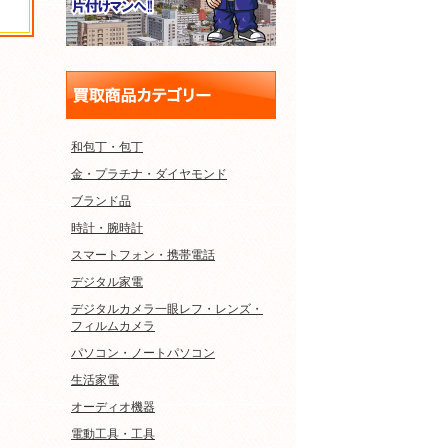
和包丁・包丁
金・プラチナ・ダイヤモンド
ブランド品
時計・腕時計
スマートフォン・携帯電話
デジタル家電
デジタルカメラ一眼レフ・レンズ・
フィルムカメラ
パソコン・ノートパソコン
生活家電
オーディオ機器
電動工具・工具