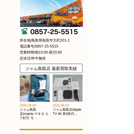
所在地/鳥取県鳥取市大杙201-1
電話番号/0857-25-5515
営業時間/朝10:00-夜20:00
定休日/年中無休
ジャム鳥取店 最新買取実績
2026.08.04
2026.08.02
ジャム鳥取
ジャム鳥取店|Apple
店|makita マキタ エ
TV 4K 第3世代 ...
ア釘打 モ ...