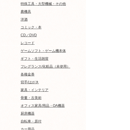
特殊工具・大型機械・その他
農機具
洋酒
コミック・本
CD／DVD
レコード
ゲームソフト・ゲーム機本体
ギフト・生活雑貨
フレグランス/化粧品（未使用）
各種金券
切手/はがき
家具・インテリア
骨董・古美術
オフィス家具/用品・OA機器
厨房機器
自転車・原付
カー用品