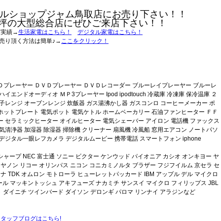
ルショップジャム鳥取店にお売り下さい！！
0坪の大型総合店にぜひご来店下さい！！
取実績→
生活家電はこちら！
デジタル家電はこちら！
売り頂く方法は簡単♪→
ここをクリック！
Ｄプレーヤー ＤＶＤプレーヤー ＤＶＤレコーダー ブルーレイプレーヤー ブルーレ
エンドオーディオ ＭＰ3プレーヤー Ipod ipodtouch 冷蔵庫 冷凍庫 保冷温庫 ２
子レンジ オーブンレンジ 炊飯器 ガス湯沸かし器 ガスコンロ コーヒーメーカー ポ
ホットプレート 電気ポット 電気ケトル ホームベーカリー 石油ファンヒーター ＦＦ
 セラミックヒーター オイルヒーター 電気シェーバー アイロン 電話機 ファックス
気清浄器 加湿器 除湿器 掃除機 クリーナー 扇風機 冷風船 窓用エアコン ノートパソ
デジタル一眼レフカメラ デジタルムービー 携帯電話 スマートフォン iphone
ープ NEC 富士通 ソニー ビクター ケンウッド パイオニア カシオ オンキヨー ヤ
ヤノン リコー オリンパス ニコン コニカミノルタ ブラザー フジフイルム 京セラ セ
ナ TDK オムロン モトローラ ヒューレットパッカード IBM アップル デル マイクロ
ール マッキントッシュ アキフューズ ナカミチ サンスイ マイクロ フィリップス JBL
ポット ダイニチ ツインバード ダイソン デロンギ パロマ リンナイ アラジンなど
スタッフブログはこちら!