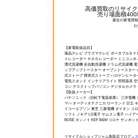
高価買取のリサイク
売り場面積40
最近の家電買
お
【家電取扱品目】
液晶テレビ プラズマテレビ ポータブルＤＶ
イレコーダー ＨＤＤレコーダー ミニコンポ ハイ
漕式洗濯機 全自動洗濯機 ドラム式洗濯機 電
ップアップトースター オーブントースター 
式ストーブ 煙突式ストーブ ハロゲンヒーター
電気スタンド インテリアライト 照明器具 空
コン デスクトップパソコン デジタルカメラ 
【取扱メーカー】
パナソニック（旧松下電器産業） 三洋電機 シャ
マハ オーディオテクニカ ローランド 日立 キ
イコーエプソン 東芝 三菱電機 ダイキン コロ
ソフト ノキア LG電子 サムスン電子 ハイア
BOSE タンノイ KEF B&W コロナ サン
リサイクルショップジャム鳥取店ブログ→