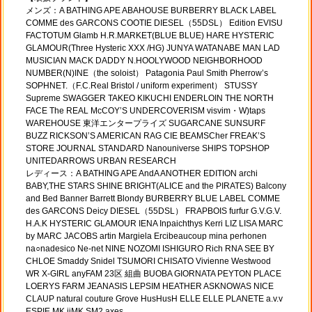
メンズ：A BATHING APE ABAHOUSE BURBERRY BLACK LABEL
COMME des GARCONS COOTIE DIESEL（55DSL） Edition EVISU
FACTOTUM Glamb H.R.MARKET(BLUE BLUE) HARE HYSTERIC
GLAMOUR(Three Hysteric XXX /HG) JUNYA WATANABE MAN LAD
MUSICIAN MACK DADDY N.HOOLYWOOD NEIGHBORHOOD
NUMBER(N)INE（the soloist） Patagonia Paul Smith Pherrow’s
SOPHNET.（F.C.Real Bristol / uniform experiment） STUSSY
Supreme SWAGGER TAKEO KIKUCHI ENDERLOIN THE NORTH
FACE The REAL McCOY’S UNDERCOVERISM visvim・W)taps
WAREHOUSE 東洋エンタープライズ SUGARCANE SUNSURF
BUZZ RICKSON’S AMERICAN RAG CIE BEAMSCher FREAK’S
STORE JOURNAL STANDARD Nanouniverse SHIPS TOPSHOP
UNITEDARROWS URBAN RESEARCH
レディース：A BATHING APE AndA ANOTHER EDITION archi
BABY,THE STARS SHINE BRIGHT(ALICE and the PIRATES) Balcony
and Bed Banner Barrett Blondy BURBERRY BLUE LABEL COMME
des GARCONS Deicy DIESEL（55DSL） FRAPBOIS furfur G.V.G.V.
H.A.K HYSTERIC GLAMOUR IENA Inpaichthys Kerri LIZ LISA MARC
by MARC JACOBS artin Margiela Ercibeaucoup mina perhonen
na○nadesico Ne-net NINE NOZOMI ISHIGURO Rich RNA SEE BY
CHLOE Smaddy Snidel TSUMORI CHISATO Vivienne Westwood
WR X-GIRL anyFAM 23区 組曲 BUOBA GIORNATA PEYTON PLACE
LOERYS FARM JEANASIS LEPSIM HEATHER ASKNOWAS NICE
CLAUP natural couture Grove HusHusH ELLE ELLE PLANETE a.v.v
ESPIE MK iiMK SM2 axes