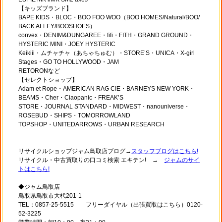
【キッズブランド】
BAPE KIDS・BLOC・BOO FOO WOO（BOO HOMES/Natural/BOO/
BACK ALLEY/BOOSHOES）
convex・DENIM&DUNGAREE・fifi・FITH・GRAND GROUND・
HYSTERIC MINI・JOEY HYSTERIC
Keikiii・ムチャチャ（あちゃちゅむ）・STORE’S・UNICA・X-girl
Stages・GO TO HOLLYWOOD・JAM
RETORONなど
【セレクトショップ】
Adam et Rope・AMERICAN RAG CIE・BARNEYS NEW YORK・
BEAMS・Cher・Ciaopanic・FREAK’S
STORE・JOURNAL STANDARD・MIDWEST・nanouniverse・
ROSEBUD・SHIPS・TOMORROWLAND
TOPSHOP・UNITEDARROWS・URBAN RESEARCH
リサイクルショップジャム鳥取店ブログ→
スタッフブログはこちら!
リサイクル・中古買取りの口コミ検索 エキテン! →
ジャムのサイ
トはこちら!
◆ジャム鳥取店
鳥取県鳥取市大杙201-1
TEL：0857-25-5515 フリーダイヤル（出張買取はこちら）0120-
52-3225