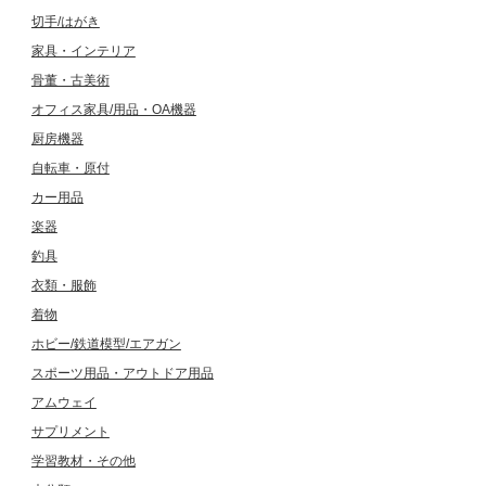
切手/はがき
家具・インテリア
骨董・古美術
オフィス家具/用品・OA機器
厨房機器
自転車・原付
カー用品
楽器
釣具
衣類・服飾
着物
ホビー/鉄道模型/エアガン
スポーツ用品・アウトドア用品
アムウェイ
サプリメント
学習教材・その他