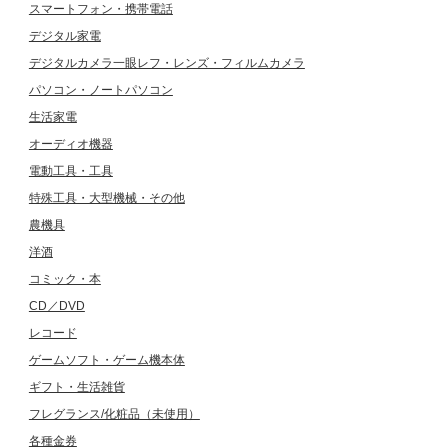
スマートフォン・携帯電話
デジタル家電
デジタルカメラ一眼レフ・レンズ・フィルムカメラ
パソコン・ノートパソコン
生活家電
オーディオ機器
電動工具・工具
特殊工具・大型機械・その他
農機具
洋酒
コミック・本
CD／DVD
レコード
ゲームソフト・ゲーム機本体
ギフト・生活雑貨
フレグランス/化粧品（未使用）
各種金券