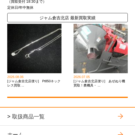
（買取受付 18:30まで）
定休日/年中無休
ジャム倉吉北店 最新買取実績
2026.08.06
2026.07.05
[ジャム倉吉北店便り] Pt850ネック
[ジャム倉吉北店便り] あぜぬり機
レス買取 ...
買取！農機具・ ...
>
取扱商品一覧
ホーム