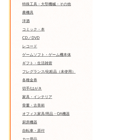
特殊工具・大型機械・その他
農機具
洋酒
コミック・本
CD／DVD
レコード
ゲームソフト・ゲーム機本体
ギフト・生活雑貨
フレグランス/化粧品（未使用）
各種金券
切手/はがき
家具・インテリア
骨董・古美術
オフィス家具/用品・OA機器
厨房機器
自転車・原付
カー用品