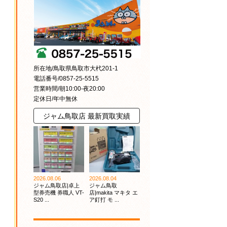
所在地/鳥取県鳥取市大杙201-1
電話番号/0857-25-5515
営業時間/朝10:00-夜20:00
定休日/年中無休
ジャム鳥取店 最新買取実績
2026.08.06
2026.08.04
ジャム鳥取店|卓上
ジャム鳥取
型券売機 券職人 VT-
店|makita マキタ エ
S20 ...
ア釘打 モ ...