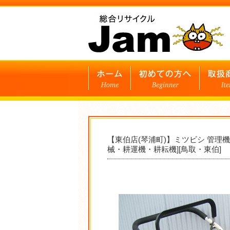
【東伯店(琴浦町)】ミツビシ 管理機
械・耕運機・耕耘機][鳥取・東伯]