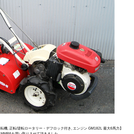
耘機, 正転/逆転ロータリー・デフロック付き, エンジン GM182L 最大6馬力】
イ MMR6を買い取りさせて頂きました。