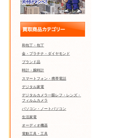
和包丁・包丁
金・プラチナ・ダイヤモンド
ブランド品
時計・腕時計
スマートフォン・携帯電話
デジタル家電
デジタルカメラ一眼レフ・レンズ・
フィルムカメラ
パソコン・ノートパソコン
生活家電
オーディオ機器
電動工具・工具