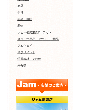
楽器
釣具
衣類・服飾
着物
ホビー/鉄道模型/エアガン
スポーツ用品・アウトドア用品
アムウェイ
サプリメント
学習教材・その他
未分類