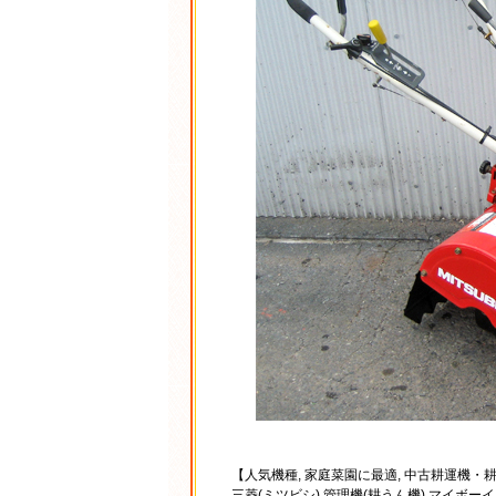
【人気機種, 家庭菜園に最適, 中古耕運機・耕
三菱(ミツビシ) 管理機(耕うん機) マイボー