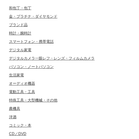
和包丁・包丁
金・プラチナ・ダイヤモンド
ブランド品
時計・腕時計
スマートフォン・携帯電話
デジタル家電
デジタルカメラ一眼レフ・レンズ・フィルムカメラ
パソコン・ノートパソコン
生活家電
オーディオ機器
電動工具・工具
特殊工具・大型機械・その他
農機具
洋酒
コミック・本
CD／DVD