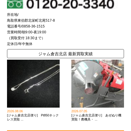
所在地/
鳥取県東伯郡北栄町北尾517-8
電話番号/0858-36-1515
営業時間/朝9:00-夜19:00
（買取受付 18:30まで）
定休日/年中無休
ジャム倉吉北店 最新買取実績
2026.08.06
2026.07.05
[ジャム倉吉北店便り] Pt850ネック
[ジャム倉吉北店便り] あぜぬり機
レス買取 ...
買取！農機具・ ...