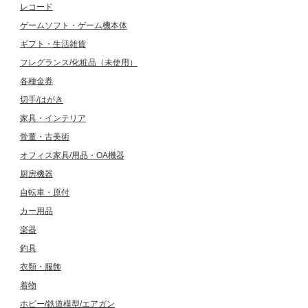
レコード
ゲームソフト・ゲーム機本体
ギフト・生活雑貨
フレグランス/化粧品（未使用）
各種金券
切手/はがき
家具・インテリア
骨董・古美術
オフィス家具/用品・OA機器
厨房機器
自転車・原付
カー用品
楽器
釣具
衣類・服飾
着物
ホビー/鉄道模型/エアガン