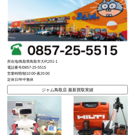
所在地/鳥取県鳥取市大杙201-1
電話番号/0857-25-5515
営業時間/朝10:00-夜20:00
定休日/年中無休
ジャム鳥取店 最新買取実績