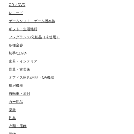
CD／DVD
レコード
ゲームソフト・ゲーム機本体
ギフト・生活雑貨
フレグランス/化粧品（未使用）
各種金券
切手/はがき
家具・インテリア
骨董・古美術
オフィス家具/用品・OA機器
厨房機器
自転車・原付
カー用品
楽器
釣具
衣類・服飾