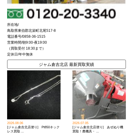
所在地/
鳥取県東伯郡北栄町北尾517-8
電話番号/0858-36-1515
営業時間/朝9:00-夜19:00
（買取受付 18:30まで）
定休日/年中無休
ジャム倉吉北店 最新買取実績
2026.08.06
2026.07.05
[ジャム倉吉北店便り] Pt850ネック
[ジャム倉吉北店便り] あぜぬり機
レス買取 ...
買取！農機具・ ...