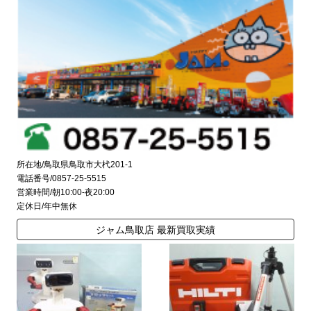
所在地/鳥取県鳥取市大杙201-1
電話番号/0857-25-5515
営業時間/朝10:00-夜20:00
定休日/年中無休
ジャム鳥取店 最新買取実績