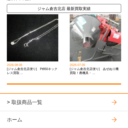
ジャム倉吉北店 最新買取実績
2026.08.06
2026.07.05
[ジャム倉吉北店便り] Pt850ネック
[ジャム倉吉北店便り] あぜぬり機
レス買取 ...
買取！農機具・ ...
>
取扱商品一覧
ホーム