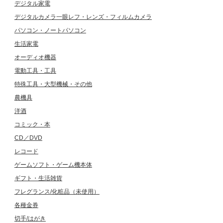
デジタル家電
デジタルカメラ一眼レフ・レンズ・フィルムカメラ
パソコン・ノートパソコン
生活家電
オーディオ機器
電動工具・工具
特殊工具・大型機械・その他
農機具
洋酒
コミック・本
CD／DVD
レコード
ゲームソフト・ゲーム機本体
ギフト・生活雑貨
フレグランス/化粧品（未使用）
各種金券
切手/はがき