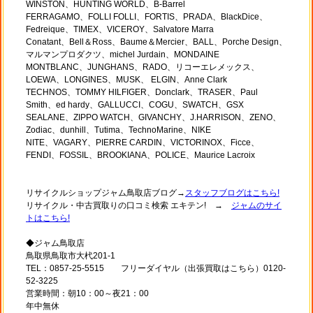
WINSTON、HUNTING WORLD、B-Barrel
FERRAGAMO、FOLLI FOLLI、FORTIS、PRADA、BlackDice、
Fedreique、TIMEX、VICEROY、Salvatore Marra
Conatant、Bell＆Ross、Baume＆Mercier、BALL、Porche Design、
マルマンプロダクツ、michel Jurdain、MONDAINE
MONTBLANC、JUNGHANS、RADO、リコーエレメックス、
LOEWA、LONGINES、MUSK、 ELGIN、Anne Clark
TECHNOS、TOMMY HILFIGER、Donclark、TRASER、Paul
Smith、ed hardy、GALLUCCI、COGU、SWATCH、GSX
SEALANE、ZIPPO WATCH、GIVANCHY、J.HARRISON、ZENO、
Zodiac、dunhill、Tutima、TechnoMarine、NIKE
NITE、VAGARY、PIERRE CARDIN、VICTORINOX、Ficce、
FENDI、FOSSIL、BROOKIANA、POLICE、Maurice Lacroix
リサイクルショップジャム鳥取店ブログ→
スタッフブログはこちら!
リサイクル・中古買取りの口コミ検索 エキテン! →
ジャムのサイ
トはこちら!
◆ジャム鳥取店
鳥取県鳥取市大杙201-1
TEL：0857-25-5515 フリーダイヤル（出張買取はこちら）0120-
52-3225
営業時間：朝10：00～夜21：00
年中無休