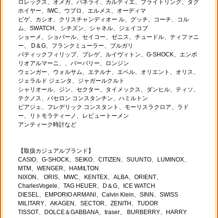
ロレックス、オメガ、パネライ、カルティエ、ブライトリング、タグ
ホイヤー、IWC、ウブロ、エルメス、オーディマ
ピゲ、カシオ、クリスチャンディオー ル、グッチ、コーチ、コル
ム、SWATCH、シチズン、シャネル、ジェイコブ
ショーメ、ショパール、セイコー、ゼニス、チュードル、ティファニ
ー、 D＆G、フランクミューラー、ブルガリ
パティックフィリップ、ブレゲ、ルイヴィトン、G-SHOCK、エンポ
リオアルマーニ、、バーバリー、ロンジン
ウェンガー、ウォルサム、エテルナ、エベル、オリエント、オリス、
ジェラルド ジェンタ、ジャガールクルト
シャリオール、ジン、セクター、タイメックス、ダンヒル、ティソ、
テクノス、バセロン コンスタンチン、ハミルトン
ピアジェ、フレデリック コンスタント、モーリスラクロア、ラド
ー、リトモラティーノ、レビュートーメン
アンティーク時計など
【取扱カジュアルブランド】
CASIO、G-SHOCK、SEIKO、CITIZEN、SUUNTO、LUMINOX、
MTM、WENGER、HAMILTON
NIXON、 ORIS、MWC、KENTEX、ALBA、ORIENT、
CharlesVogele、TAG HEUER、D＆G、ICE WATCH
DIESEL、EMPORIO ARMANI、Calvin Klein、SINN、SWISS
MILITARY、AKAGEN、SECTOR、ZENITH、TUDOR
TISSOT、DOLCE＆GABBANA、traser、 BURBERRY、HARRY