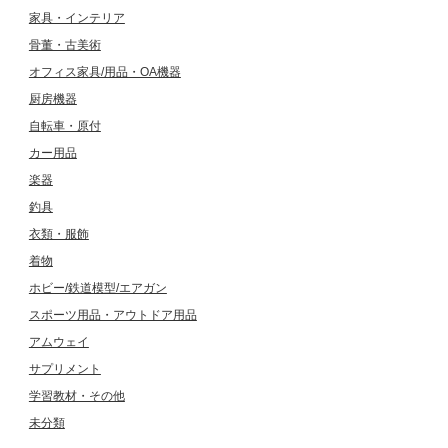
家具・インテリア
骨董・古美術
オフィス家具/用品・OA機器
厨房機器
自転車・原付
カー用品
楽器
釣具
衣類・服飾
着物
ホビー/鉄道模型/エアガン
スポーツ用品・アウトドア用品
アムウェイ
サプリメント
学習教材・その他
未分類