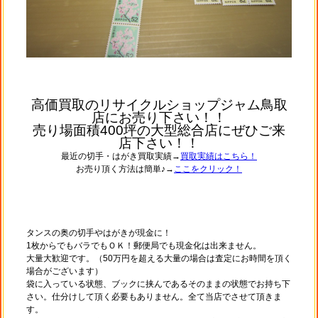
高価買取のリサイクルショップジャム鳥取
店にお売り下さい！！
売り場面積400坪の大型総合店にぜひご来
店下さい！！
最近の切手・はがき買取実績→
買取実績はこちら！
お売り頂く方法は簡単♪→
ここをクリック！
タンスの奥の切手やはがきが現金に！
1枚からでもバラでもＯＫ！郵便局でも現金化は出来ません。
大量大歓迎です。（50万円を超える大量の場合は査定にお時間を頂く
場合がございます）
袋に入っている状態、ブックに挟んであるそのままの状態でお持ち下
さい。仕分けして頂く必要もありません。全て当店でさせて頂きま
す。