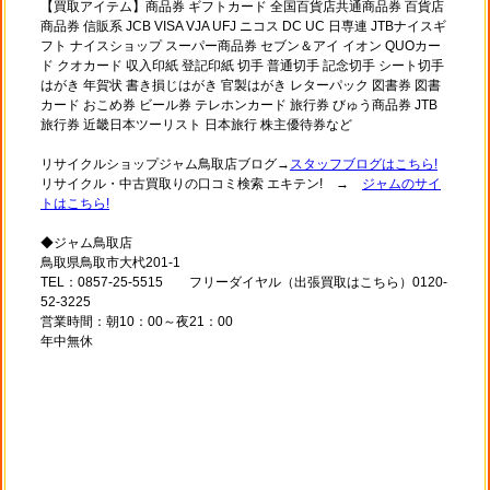
【買取アイテム】商品券 ギフトカード 全国百貨店共通商品券 百貨店
商品券 信販系 JCB VISA VJA UFJ ニコス DC UC 日専連 JTBナイスギ
フト ナイスショップ スーパー商品券 セブン＆アイ イオン QUOカー
ド クオカード 収入印紙 登記印紙 切手 普通切手 記念切手 シート切手
はがき 年賀状 書き損じはがき 官製はがき レターパック 図書券 図書
カード おこめ券 ビール券 テレホンカード 旅行券 びゅう商品券 JTB
旅行券 近畿日本ツーリスト 日本旅行 株主優待券など
リサイクルショップジャム鳥取店ブログ→
スタッフブログはこちら!
リサイクル・中古買取りの口コミ検索 エキテン! →
ジャムのサイ
トはこちら!
◆ジャム鳥取店
鳥取県鳥取市大杙201-1
TEL：0857-25-5515 フリーダイヤル（出張買取はこちら）0120-
52-3225
営業時間：朝10：00～夜21：00
年中無休