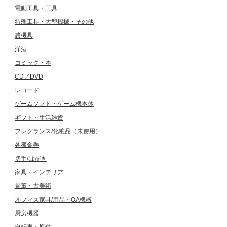
電動工具・工具
特殊工具・大型機械・その他
農機具
洋酒
コミック・本
CD／DVD
レコード
ゲームソフト・ゲーム機本体
ギフト・生活雑貨
フレグランス/化粧品（未使用）
各種金券
切手/はがき
家具・インテリア
骨董・古美術
オフィス家具/用品・OA機器
厨房機器