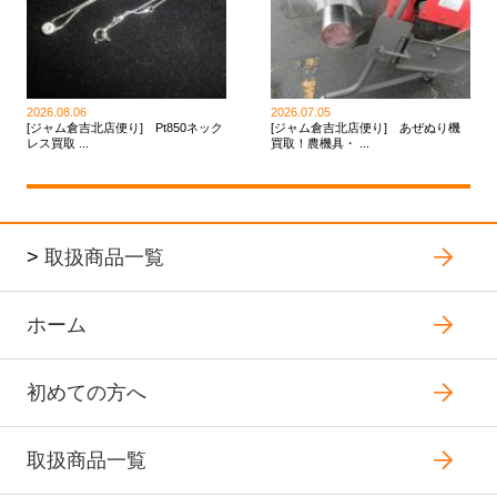
2026.08.06
2026.07.05
[ジャム倉吉北店便り] Pt850ネック
[ジャム倉吉北店便り] あぜぬり機
レス買取 ...
買取！農機具・ ...
>
取扱商品一覧
ホーム
初めての方へ
取扱商品一覧