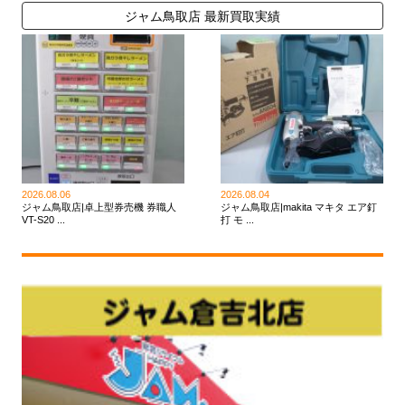
ジャム鳥取店 最新買取実績
2026.08.06
2026.08.04
ジャム鳥取店|卓上型券売機 券職人
ジャム鳥取店|makita マキタ エア釘
VT-S20 ...
打 モ ...