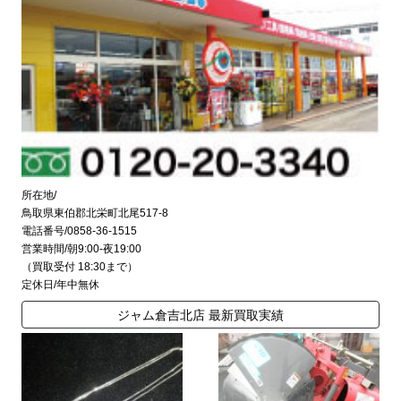
所在地/
鳥取県東伯郡北栄町北尾517-8
電話番号/0858-36-1515
営業時間/朝9:00-夜19:00
（買取受付 18:30まで）
定休日/年中無休
ジャム倉吉北店 最新買取実績