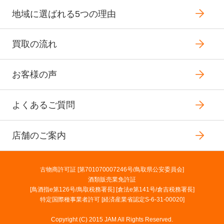
地域に選ばれる5つの理由
買取の流れ
お客様の声
よくあるご質問
店舗のご案内
古物商許可証 [第701070007246号/鳥取県公安委員会]
酒類販売業免許証
[鳥酒指e第126号/鳥取税務署長] [倉法e第141号/倉吉税務署長]
特定国際種事業者許可 [経済産業省認定S-6-31-00020]
Copyright (C) 2015 JAM All Rights Reserved.