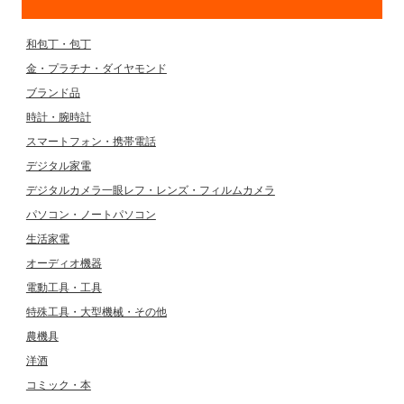
和包丁・包丁
金・プラチナ・ダイヤモンド
ブランド品
時計・腕時計
スマートフォン・携帯電話
デジタル家電
デジタルカメラ一眼レフ・レンズ・フィルムカメラ
パソコン・ノートパソコン
生活家電
オーディオ機器
電動工具・工具
特殊工具・大型機械・その他
農機具
洋酒
コミック・本