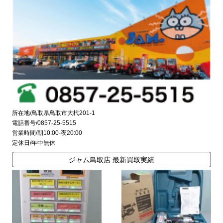
所在地/鳥取県鳥取市大杙201-1
電話番号/0857-25-5515
営業時間/朝10:00-夜20:00
定休日/年中無休
ジャム鳥取店 最新買取実績