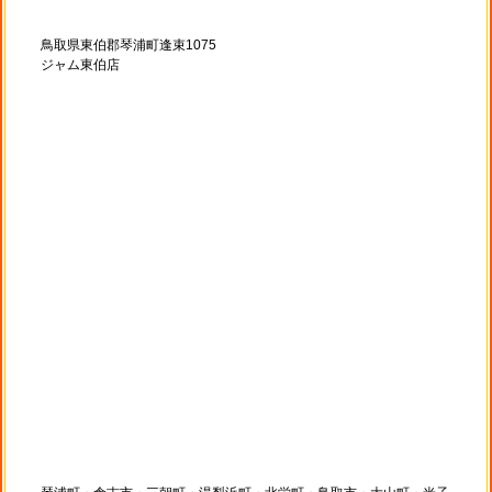
鳥取県東伯郡琴浦町逢束1075
ジャム東伯店