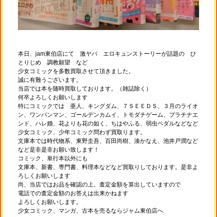
本日、jam東伯店にて 激ヤバ エロキュンストーリーが話題の ひ
とりじめ 調教願望 など
少女コミックを多数買取させて頂きました。
誠に有難うございます。
当店では本を随時買取しております。（雑誌除く）
何卒よろしくお願いします
特にコミックでは 亜人、キングダム、７ＳＥＥＤＳ、３月のライオ
ン、ワンパンマン、ゴールデンカムイ、トモダチゲーム、プラチナエ
ンド、ハレ婚、花よりも花の如く、ちはやふる、弱虫ペダルなどなど
少女コミック、少年コミック問わず買取ります。
文庫本では時代物系、東野圭吾、百田尚樹、湊かなえ、池井戸潤など
など是非是非お願い致します！
コミック、単行本以外にも
文庫本、新書、専門書、料理本などなど買取りしております。是非よ
ろしくお願いします
尚、当店ではお品を確認の上、査定金額を算出していますので
電話での査定金額のお答えは出来かねます
よろしくお願いします。
少女コミック、マンガ、古本を売るならジャム東伯店へ