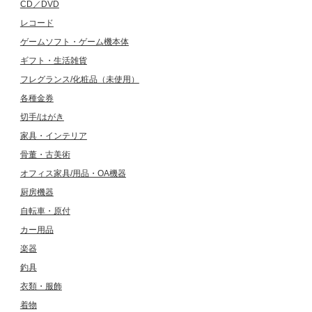
CD／DVD
レコード
ゲームソフト・ゲーム機本体
ギフト・生活雑貨
フレグランス/化粧品（未使用）
各種金券
切手/はがき
家具・インテリア
骨董・古美術
オフィス家具/用品・OA機器
厨房機器
自転車・原付
カー用品
楽器
釣具
衣類・服飾
着物