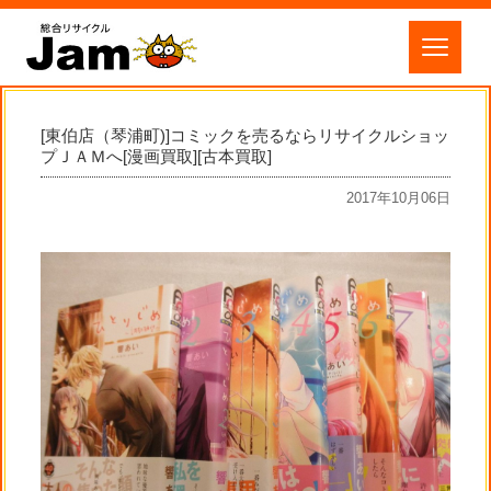
[東伯店（琴浦町)]コミックを売るならリサイクルショッ
プＪＡＭへ[漫画買取][古本買取]
2017年10月06日