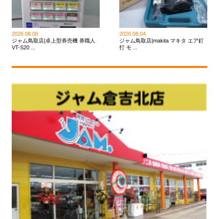
2026.08.06
2026.08.04
ジャム鳥取店|卓上型券売機 券職人
ジャム鳥取店|makita マキタ エア釘
VT-S20 ...
打 モ ...