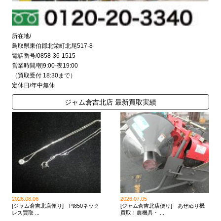
所在地/
鳥取県東伯郡北栄町北尾517-8
電話番号/0858-36-1515
営業時間/朝9:00-夜19:00
（買取受付 18:30まで）
定休日/年中無休
ジャム倉吉北店 最新買取実績
2026.08.06
2026.07.05
[ジャム倉吉北店便り] Pt850ネック
[ジャム倉吉北店便り] あぜぬり機
レス買取 ...
買取！農機具・ ...