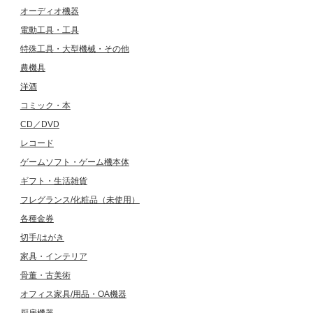
オーディオ機器
電動工具・工具
特殊工具・大型機械・その他
農機具
洋酒
コミック・本
CD／DVD
レコード
ゲームソフト・ゲーム機本体
ギフト・生活雑貨
フレグランス/化粧品（未使用）
各種金券
切手/はがき
家具・インテリア
骨董・古美術
オフィス家具/用品・OA機器
厨房機器