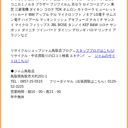
コニカミノルタ ブラザー フジフイルム 京セラ セイコーエプソン 東
芝 三菱電機 ダイキン コロナ TDK オムロン モトローラ ヒューレット
パッカード IBM アップル デル マイクロソフト ノキア LG電子 サムス
ン電子 ハイアール マッキントッシュ アキフューズ ナカミチ サンス
イ マイクロ フィリップス JBL BOSE タンノイ KEF B&W コロナ サン
ポット ダイニチ ツインバード ダイソン デロンギ パロマ リンナイ ア
ラジンなど
リサイクルショップジャム鳥取店ブログ→
スタッフブログはこちら!
リサイクル・中古買取りの口コミ検索 エキテン! →
ジャムのサイ
トはこちら!
◆ジャム鳥取店
鳥取県鳥取市大杙201-1
TEL：0857-25-5515 フリーダイヤル（出張買取はこちら）0120-
52-3225
営業時間：朝10：00～夜21：00
年中無休