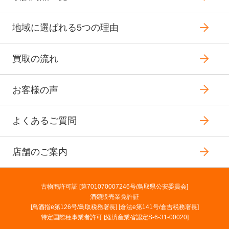
地域に選ばれる5つの理由
買取の流れ
お客様の声
よくあるご質問
店舗のご案内
古物商許可証 [第701070007246号/鳥取県公安委員会]
酒類販売業免許証
[鳥酒指e第126号/鳥取税務署長] [倉法e第141号/倉吉税務署長]
特定国際種事業者許可 [経済産業省認定S-6-31-00020]