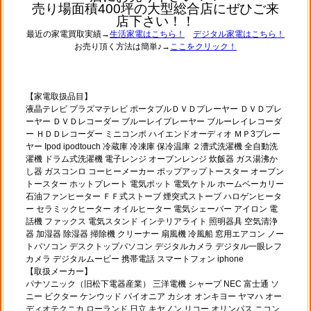
売り場面積400坪の大型総合店にぜひご来
店下さい！！
最近の家電買取実績→
生活家電はこちら！
デジタル家電はこちら！
お売り頂く方法は簡単♪→
ここをクリック！
【家電取扱品目】
液晶テレビ プラズマテレビ ポータブルＤＶＤプレーヤー ＤＶＤプレ
ーヤー ＤＶＤレコーダー ブルーレイプレーヤー ブルーレイレコーダ
ー ＨＤＤレコーダー ミニコンポ ハイエンドオーディオ ＭＰ3プレー
ヤー Ipod ipodtouch 冷蔵庫 冷凍庫 保冷温庫 ２漕式洗濯機 全自動洗
濯機 ドラム式洗濯機 電子レンジ オーブンレンジ 炊飯器 ガス湯沸か
し器 ガスコンロ コーヒーメーカー ポップアップトースター オーブン
トースター ホットプレート 電気ポット 電気ケトル ホームベーカリー
石油ファンヒーター ＦＦ式ストーブ 煙突式ストーブ ハロゲンヒータ
ー セラミックヒーター オイルヒーター 電気シェーバー アイロン 電
話機 ファックス 電気スタンド インテリアライト 照明器具 空気清浄
器 加湿器 除湿器 掃除機 クリーナー 扇風機 冷風船 窓用エアコン ノー
トパソコン デスクトップパソコン デジタルカメラ デジタル一眼レフ
カメラ デジタルムービー 携帯電話 スマートフォン iphone
【取扱メーカー】
パナソニック（旧松下電器産業） 三洋電機 シャープ NEC 富士通 ソ
ニー ビクター ケンウッド パイオニア カシオ オンキヨー ヤマハ オー
ディオテクニカ ローランド 日立 キヤノン リコー オリンパス ニコン