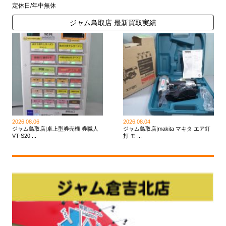
定休日/年中無休
ジャム鳥取店 最新買取実績
2026.08.06
2026.08.04
ジャム鳥取店|卓上型券売機 券職人
ジャム鳥取店|makita マキタ エア釘
VT-S20 ...
打 モ ...