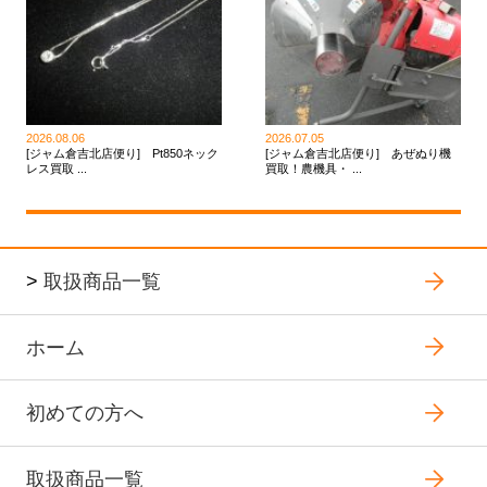
2026.08.06
2026.07.05
[ジャム倉吉北店便り] Pt850ネック
[ジャム倉吉北店便り] あぜぬり機
レス買取 ...
買取！農機具・ ...
>
取扱商品一覧
ホーム
初めての方へ
取扱商品一覧