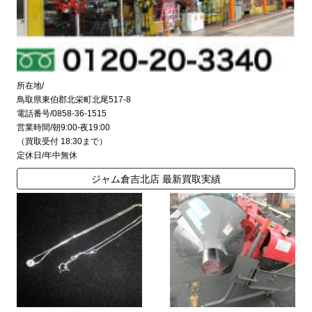
所在地/
鳥取県東伯郡北栄町北尾517-8
電話番号/0858-36-1515
営業時間/朝9:00-夜19:00
（買取受付 18:30まで）
定休日/年中無休
ジャム倉吉北店 最新買取実績