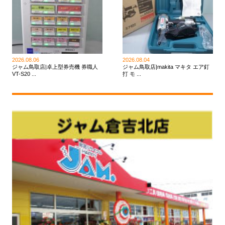
2026.08.06
2026.08.04
ジャム鳥取店|卓上型券売機 券職人
ジャム鳥取店|makita マキタ エア釘
VT-S20 ...
打 モ ...