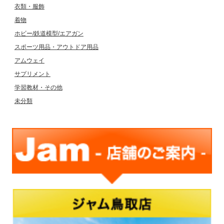
衣類・服飾
着物
ホビー/鉄道模型/エアガン
スポーツ用品・アウトドア用品
アムウェイ
サプリメント
学習教材・その他
未分類