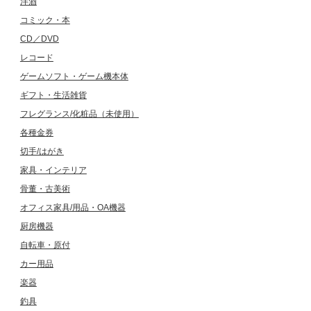
洋酒
コミック・本
CD／DVD
レコード
ゲームソフト・ゲーム機本体
ギフト・生活雑貨
フレグランス/化粧品（未使用）
各種金券
切手/はがき
家具・インテリア
骨董・古美術
オフィス家具/用品・OA機器
厨房機器
自転車・原付
カー用品
楽器
釣具