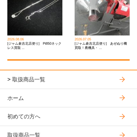
2026.08.06
2026.07.05
[ジャム倉吉北店便り] Pt850ネック
[ジャム倉吉北店便り] あぜぬり機
レス買取 ...
買取！農機具・ ...
>
取扱商品一覧
ホーム
初めての方へ
取扱商品一覧