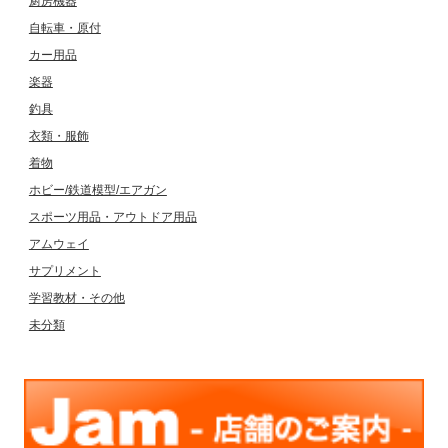
厨房機器
自転車・原付
カー用品
楽器
釣具
衣類・服飾
着物
ホビー/鉄道模型/エアガン
スポーツ用品・アウトドア用品
アムウェイ
サプリメント
学習教材・その他
未分類