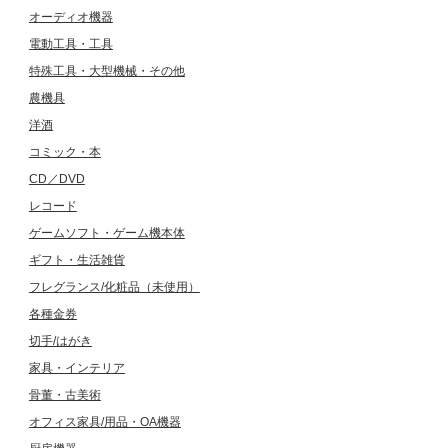
オーディオ機器
電動工具・工具
特殊工具・大型機械・その他
農機具
洋酒
コミック・本
CD／DVD
レコード
ゲームソフト・ゲーム機本体
ギフト・生活雑貨
フレグランス/化粧品（未使用）
各種金券
切手/はがき
家具・インテリア
骨董・古美術
オフィス家具/用品・OA機器