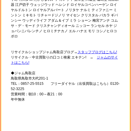
器 江戸切子 ウェッジウッド ヘレンド ロイヤルコペンハーゲン ロイ
ヤルドルトン ロイヤルアルバート ノリタケ ナルミ ティファニー ミ
ントン ミキモト リチャードジノリ マイセン クリスタル バカラ ギバ
ンシー ウッディライフ アダム＆イブ ミラ ショーン 梅宮アンナ コム
サ・デ・モード クリスチャンディオール ニッコー ランセル ホヤ ジ
ョバンニバレンチノ ヒロミチナカノ エル ハナエ モリ コシノヒロコ
ポロ
リサイクルショップジャム鳥取店ブログ→
スタッフブログはこちら!
リサイクル・中古買取りの口コミ検索 エキテン! →
ジャムのサイ
トはこちら!
◆ジャム鳥取店
鳥取県鳥取市大杙201-1
TEL：0857-25-5515 フリーダイヤル（出張買取はこちら）0120-
52-3225
営業時間：朝10：00～夜21：00
年中無休