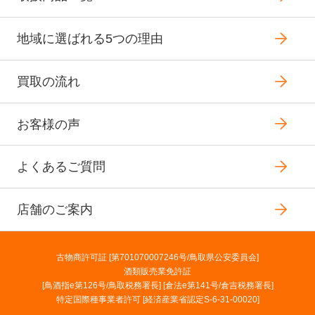
地域に選ばれる5つの理由
買取の流れ
お客様の声
よくあるご質問
店舗のご案内
古物商許可証 [第701070007246号/鳥取県公安委員会]
酒類販売業免許証
[鳥酒指e第126号/鳥取税務署長] [倉法e第141号/倉吉税務署長]
特定国際種事業者許可 [経済産業省認定S-6-31-00020]