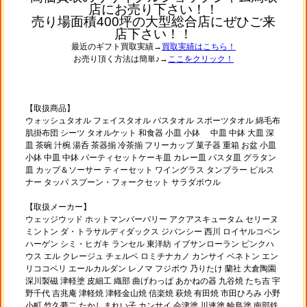
店にお売り下さい！！
売り場面積400坪の大型総合店にぜひご来
店下さい！！
最近のギフト買取実績→
買取実績はこちら！
お売り頂く方法は簡単♪→
ここをクリック！
【取扱商品】
ウォッシュタオル フェイスタオル バスタオル スポーツタオル 綿毛布
肌掛布団 シーツ タオルケット 和食器 小皿 小鉢 中皿 中鉢 大皿 深
皿 茶碗 汁椀 湯呑 茶器揃 冷茶揃 フリーカップ 菓子器 重箱 お盆 小皿
小鉢 中皿 中鉢 パーティセットケーキ皿 カレー皿 パスタ皿 グラタン
皿 カップ＆ソーサー ティーセット ワイングラス タンブラー ピルス
ナー タッパ スプーン・フォークセット サラダボウル
【取扱メーカー】
ウェッジウッド ホットマンバーバリー アクアスキュータム セリーヌ
ミントン ダ・トラサルディダックス ジバンシー 西川 ロイヤルコペン
ハーゲン シミ・ヒガキ ランセル 東洋紡 イブサンローラン ピンクハ
ウス エル クレージュ チェルベ ロミチナカノ カンサイ ベネトン エン
リココベリ エールカルダン レノマ フジボウ 乃りたけ 蘭社 大倉陶園
深川製磁 津軽塗 皮細工 織部 曲げわっぱ あかねの器 九谷焼 たち吉 宇
野千代 吉兆庵 津軽焼 津軽金山焼 信楽焼 萩焼 有田焼 市田ひろみ 小野
小町 竹久夢二 たかしまれい子 カンサイ 会津塗 川連塗 輪島塗 南部鉄