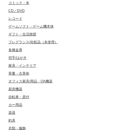
コミック・本
CD／DVD
レコード
ゲームソフト・ゲーム機本体
ギフト・生活雑貨
フレグランス/化粧品（未使用）
各種金券
切手/はがき
家具・インテリア
骨董・古美術
オフィス家具/用品・OA機器
厨房機器
自転車・原付
カー用品
楽器
釣具
衣類・服飾