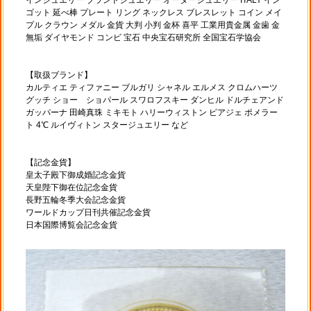
インジュエリー ブランドジュエリー オーダージュエリー ITALY イン
ゴット 延べ棒 プレート リング ネックレス ブレスレット コイン メイ
プル クラウン メダル 金貨 大判 小判 金杯 喜平 工業用貴金属 金歯 金
無垢 ダイヤモンド コンビ 宝石 中央宝石研究所 全国宝石学協会
【取扱ブランド】
カルティエ ティファニー ブルガリ シャネル エルメス クロムハーツ
グッチ ショー ショパール スワロフスキー ダンヒル ドルチェアンド
ガッパーナ 田崎真珠 ミキモト ハリーウィストン ピアジェ ポメラー
ト 4℃ ルイヴィトン スタージュエリー など
【記念金貨】
皇太子殿下御成婚記念金貨
天皇陛下御在位記念金貨
長野五輪冬季大会記念金貨
ワールドカップ日刊共催記念金貨
日本国際博覧会記念金貨