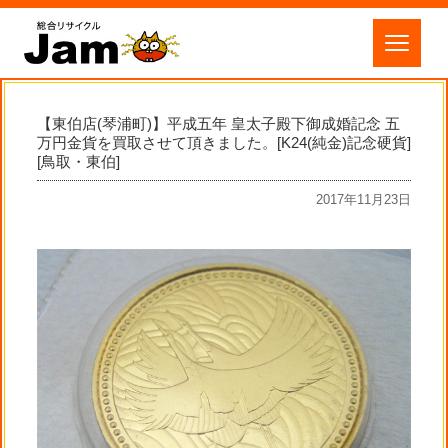
【東伯店(琴浦町)】平成五年 皇太子殿下御成婚記念 五
万円金貨を買取させて頂きました。[K24(純金)記念硬貨]
[鳥取・東伯]
2017年11月23日