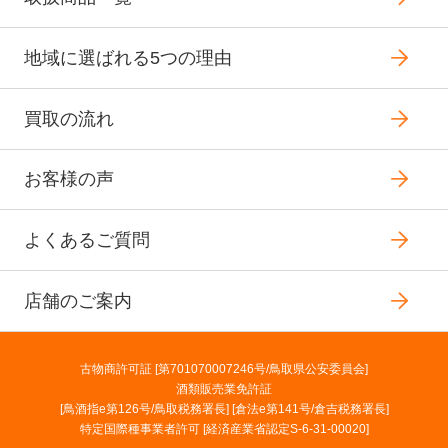
地域に選ばれる5つの理由
買取の流れ
お客様の声
よくあるご質問
店舗のご案内
古物商許可証 [第701070007246号/鳥取県公安委員会]
酒類販売業免許証
[鳥酒指e第126号/鳥取税務署長] [倉法e第141号/倉吉税務署長]
特定国際種事業者許可 [経済産業省認定S-6-31-00020]