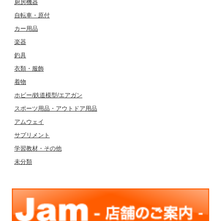
厨房機器
自転車・原付
カー用品
楽器
釣具
衣類・服飾
着物
ホビー/鉄道模型/エアガン
スポーツ用品・アウトドア用品
アムウェイ
サプリメント
学習教材・その他
未分類