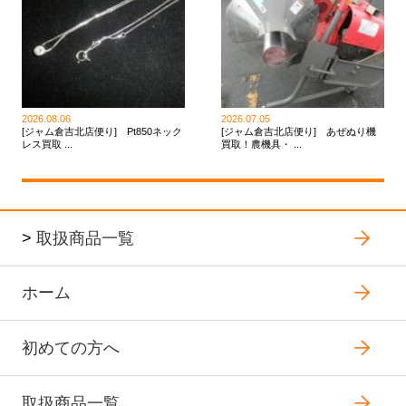
2026.08.06
2026.07.05
[ジャム倉吉北店便り] Pt850ネック
[ジャム倉吉北店便り] あぜぬり機
レス買取 ...
買取！農機具・ ...
>
取扱商品一覧
ホーム
初めての方へ
取扱商品一覧