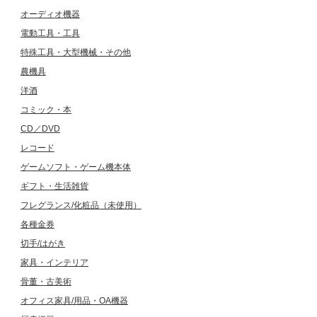
オーディオ機器
電動工具・工具
特殊工具・大型機械・その他
農機具
洋酒
コミック・本
CD／DVD
レコード
ゲームソフト・ゲーム機本体
ギフト・生活雑貨
フレグランス/化粧品（未使用）
各種金券
切手/はがき
家具・インテリア
骨董・古美術
オフィス家具/用品・OA機器