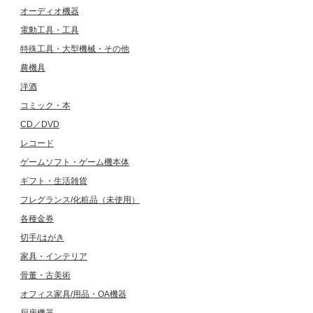
オーディオ機器
電動工具・工具
特殊工具・大型機械・その他
農機具
洋酒
コミック・本
CD／DVD
レコード
ゲームソフト・ゲーム機本体
ギフト・生活雑貨
フレグランス/化粧品（未使用）
各種金券
切手/はがき
家具・インテリア
骨董・古美術
オフィス家具/用品・OA機器
厨房機器