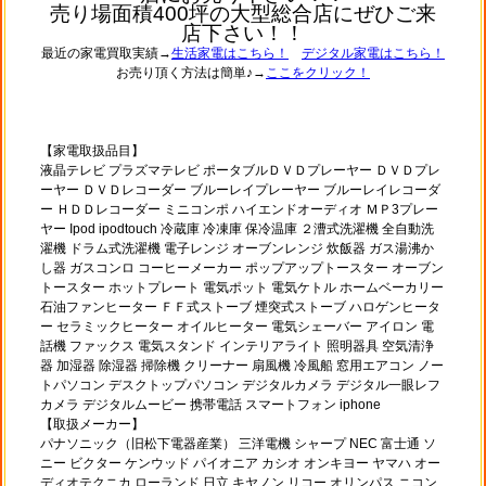
売り場面積400坪の大型総合店にぜひご来
店下さい！！
最近の家電買取実績→
生活家電はこちら！
デジタル家電はこちら！
お売り頂く方法は簡単♪→
ここをクリック！
【家電取扱品目】
液晶テレビ プラズマテレビ ポータブルＤＶＤプレーヤー ＤＶＤプレ
ーヤー ＤＶＤレコーダー ブルーレイプレーヤー ブルーレイレコーダ
ー ＨＤＤレコーダー ミニコンポ ハイエンドオーディオ ＭＰ3プレー
ヤー Ipod ipodtouch 冷蔵庫 冷凍庫 保冷温庫 ２漕式洗濯機 全自動洗
濯機 ドラム式洗濯機 電子レンジ オーブンレンジ 炊飯器 ガス湯沸か
し器 ガスコンロ コーヒーメーカー ポップアップトースター オーブン
トースター ホットプレート 電気ポット 電気ケトル ホームベーカリー
石油ファンヒーター ＦＦ式ストーブ 煙突式ストーブ ハロゲンヒータ
ー セラミックヒーター オイルヒーター 電気シェーバー アイロン 電
話機 ファックス 電気スタンド インテリアライト 照明器具 空気清浄
器 加湿器 除湿器 掃除機 クリーナー 扇風機 冷風船 窓用エアコン ノー
トパソコン デスクトップパソコン デジタルカメラ デジタル一眼レフ
カメラ デジタルムービー 携帯電話 スマートフォン iphone
【取扱メーカー】
パナソニック（旧松下電器産業） 三洋電機 シャープ NEC 富士通 ソ
ニー ビクター ケンウッド パイオニア カシオ オンキヨー ヤマハ オー
ディオテクニカ ローランド 日立 キヤノン リコー オリンパス ニコン