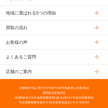
地域に選ばれる5つの理由
買取の流れ
お客様の声
よくあるご質問
店舗のご案内
古物商許可証 [第701070007246号/鳥取県公安委員会]
酒類販売業免許証
[鳥酒指e第126号/鳥取税務署長] [倉法e第141号/倉吉税務署長]
特定国際種事業者許可 [経済産業省認定S-6-31-00020]