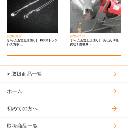
2026.08.06
2026.07.05
[ジャム倉吉北店便り] Pt850ネック
[ジャム倉吉北店便り] あぜぬり機
レス買取 ...
買取！農機具・ ...
>
取扱商品一覧
ホーム
初めての方へ
取扱商品一覧