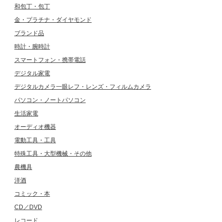
和包丁・包丁
金・プラチナ・ダイヤモンド
ブランド品
時計・腕時計
スマートフォン・携帯電話
デジタル家電
デジタルカメラ一眼レフ・レンズ・フィルムカメラ
パソコン・ノートパソコン
生活家電
オーディオ機器
電動工具・工具
特殊工具・大型機械・その他
農機具
洋酒
コミック・本
CD／DVD
レコード