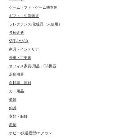
ゲームソフト・ゲーム機本体
ギフト・生活雑貨
フレグランス/化粧品（未使用）
各種金券
切手/はがき
家具・インテリア
骨董・古美術
オフィス家具/用品・OA機器
厨房機器
自転車・原付
カー用品
楽器
釣具
衣類・服飾
着物
ホビー/鉄道模型/エアガン