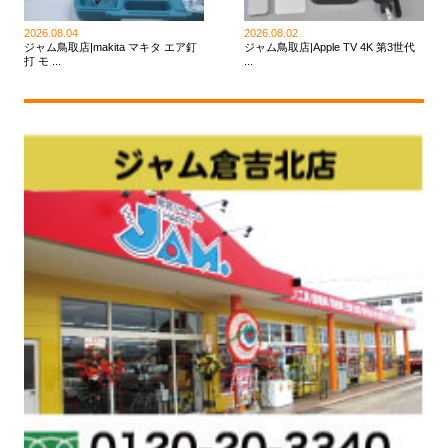
2026.08.04
2026.08.02
ジャム鳥取店|makita マキタ エア釘
ジャム鳥取店|Apple TV 4K 第3世代
打 モ ...
...