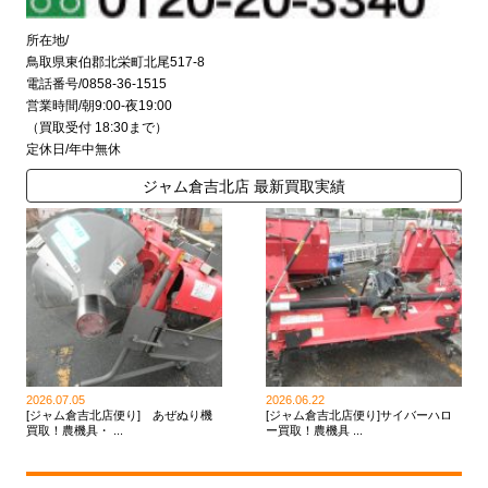
所在地/
鳥取県東伯郡北栄町北尾517-8
電話番号/0858-36-1515
営業時間/朝9:00-夜19:00
（買取受付 18:30まで）
定休日/年中無休
ジャム倉吉北店 最新買取実績
2026.07.05
2026.06.22
[ジャム倉吉北店便り] あぜぬり機
[ジャム倉吉北店便り]サイバーハロ
買取！農機具・ ...
ー買取！農機具 ...