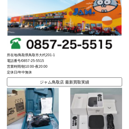
所在地/鳥取県鳥取市大杙201-1
電話番号/0857-25-5515
営業時間/朝10:00-夜20:00
定休日/年中無休
ジャム鳥取店 最新買取実績