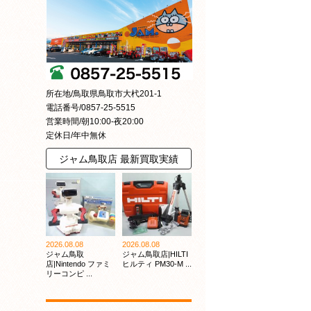
所在地/鳥取県鳥取市大杙201-1
電話番号/0857-25-5515
営業時間/朝10:00-夜20:00
定休日/年中無休
ジャム鳥取店 最新買取実績
2026.08.08
2026.08.08
ジャム鳥取
ジャム鳥取店|HILTI
店|Nintendo ファミ
ヒルティ PM30-M ...
リーコンピ ...