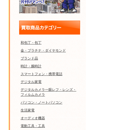
和包丁・包丁
金・プラチナ・ダイヤモンド
ブランド品
時計・腕時計
スマートフォン・携帯電話
デジタル家電
デジタルカメラ一眼レフ・レンズ・
フィルムカメラ
パソコン・ノートパソコン
生活家電
オーディオ機器
電動工具・工具