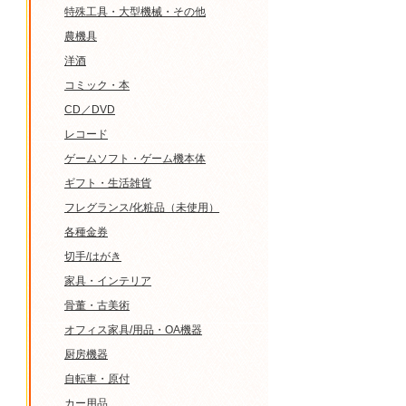
特殊工具・大型機械・その他
農機具
洋酒
コミック・本
CD／DVD
レコード
ゲームソフト・ゲーム機本体
ギフト・生活雑貨
フレグランス/化粧品（未使用）
各種金券
切手/はがき
家具・インテリア
骨董・古美術
オフィス家具/用品・OA機器
厨房機器
自転車・原付
カー用品