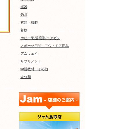
楽器
釣具
衣類・服飾
着物
ホビー/鉄道模型/エアガン
スポーツ用品・アウトドア用品
アムウェイ
サプリメント
学習教材・その他
未分類