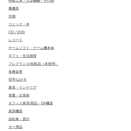
特殊工具・大型機械・その他
農機具
洋酒
コミック・本
CD／DVD
レコード
ゲームソフト・ゲーム機本体
ギフト・生活雑貨
フレグランス/化粧品（未使用）
各種金券
切手/はがき
家具・インテリア
骨董・古美術
オフィス家具/用品・OA機器
厨房機器
自転車・原付
カー用品