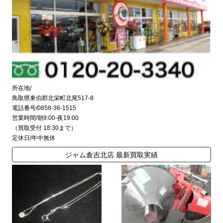
所在地/
鳥取県東伯郡北栄町北尾517-8
電話番号/0858-36-1515
営業時間/朝9:00-夜19:00
（買取受付 18:30まで）
定休日/年中無休
ジャム倉吉北店 最新買取実績