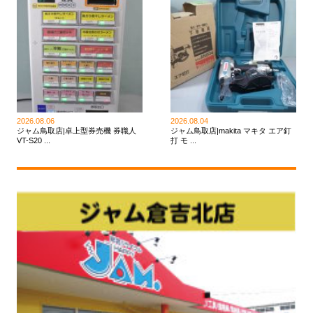
2026.08.06
2026.08.04
ジャム鳥取店|卓上型券売機 券職人
ジャム鳥取店|makita マキタ エア釘
VT-S20 ...
打 モ ...