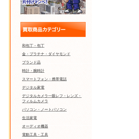
和包丁・包丁
金・プラチナ・ダイヤモンド
ブランド品
時計・腕時計
スマートフォン・携帯電話
デジタル家電
デジタルカメラ一眼レフ・レンズ・
フィルムカメラ
パソコン・ノートパソコン
生活家電
オーディオ機器
電動工具・工具