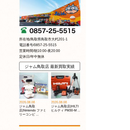
所在地/鳥取県鳥取市大杙201-1
電話番号/0857-25-5515
営業時間/朝10:00-夜20:00
定休日/年中無休
ジャム鳥取店 最新買取実績
2026.08.08
2026.08.08
ジャム鳥取
ジャム鳥取店|HILTI
店|Nintendo ファミ
ヒルティ PM30-M ...
リーコンピ ...