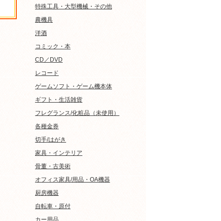
特殊工具・大型機械・その他
農機具
洋酒
コミック・本
CD／DVD
レコード
ゲームソフト・ゲーム機本体
ギフト・生活雑貨
フレグランス/化粧品（未使用）
各種金券
切手/はがき
家具・インテリア
骨董・古美術
オフィス家具/用品・OA機器
厨房機器
自転車・原付
カー用品