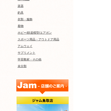
楽器
釣具
衣類・服飾
着物
ホビー/鉄道模型/エアガン
スポーツ用品・アウトドア用品
アムウェイ
サプリメント
学習教材・その他
未分類