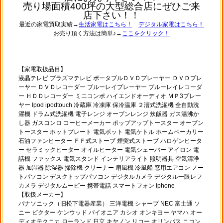
売り場面積400坪の大型総合店にぜひご来
店下さい！！
最近の家電買取実績→
生活家電はこちら！
デジタル家電はこちら！
お売り頂く方法は簡単♪→
ここをクリック！
【家電取扱品目】
液晶テレビ プラズマテレビ ポータブルＤＶＤプレーヤー ＤＶＤプレ
ーヤー ＤＶＤレコーダー ブルーレイプレーヤー ブルーレイレコーダ
ー ＨＤＤレコーダー ミニコンポ ハイエンドオーディオ ＭＰ3プレー
ヤー Ipod ipodtouch 冷蔵庫 冷凍庫 保冷温庫 ２漕式洗濯機 全自動洗
濯機 ドラム式洗濯機 電子レンジ オーブンレンジ 炊飯器 ガス湯沸か
し器 ガスコンロ コーヒーメーカー ポップアップトースター オーブン
トースター ホットプレート 電気ポット 電気ケトル ホームベーカリー
石油ファンヒーター ＦＦ式ストーブ 煙突式ストーブ ハロゲンヒータ
ー セラミックヒーター オイルヒーター 電気シェーバー アイロン 電
話機 ファックス 電気スタンド インテリアライト 照明器具 空気清浄
器 加湿器 除湿器 掃除機 クリーナー 扇風機 冷風船 窓用エアコン ノー
トパソコン デスクトップパソコン デジタルカメラ デジタル一眼レフ
カメラ デジタルムービー 携帯電話 スマートフォン iphone
【取扱メーカー】
パナソニック（旧松下電器産業） 三洋電機 シャープ NEC 富士通 ソ
ニー ビクター ケンウッド パイオニア カシオ オンキヨー ヤマハ オー
ディオテクニカ ローランド 日立 キヤノン リコー オリンパス ニコン