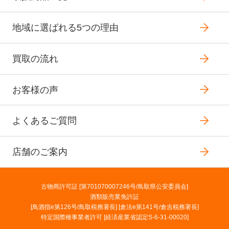
地域に選ばれる5つの理由
買取の流れ
お客様の声
よくあるご質問
店舗のご案内
古物商許可証 [第701070007246号/鳥取県公安委員会]
酒類販売業免許証
[鳥酒指e第126号/鳥取税務署長] [倉法e第141号/倉吉税務署長]
特定国際種事業者許可 [経済産業省認定S-6-31-00020]