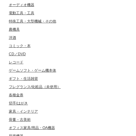
オーディオ機器
電動工具・工具
特殊工具・大型機械・その他
農機具
洋酒
コミック・本
CD／DVD
レコード
ゲームソフト・ゲーム機本体
ギフト・生活雑貨
フレグランス/化粧品（未使用）
各種金券
切手/はがき
家具・インテリア
骨董・古美術
オフィス家具/用品・OA機器
厨房機器