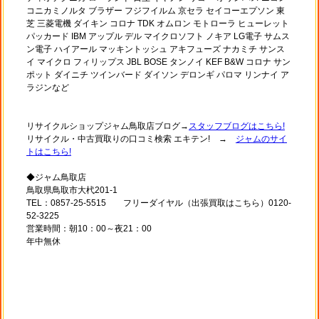
コニカミノルタ ブラザー フジフイルム 京セラ セイコーエプソン 東
芝 三菱電機 ダイキン コロナ TDK オムロン モトローラ ヒューレット
パッカード IBM アップル デル マイクロソフト ノキア LG電子 サムス
ン電子 ハイアール マッキントッシュ アキフューズ ナカミチ サンス
イ マイクロ フィリップス JBL BOSE タンノイ KEF B&W コロナ サン
ポット ダイニチ ツインバード ダイソン デロンギ パロマ リンナイ ア
ラジンなど
リサイクルショップジャム鳥取店ブログ→
スタッフブログはこちら!
リサイクル・中古買取りの口コミ検索 エキテン! →
ジャムのサイ
トはこちら!
◆ジャム鳥取店
鳥取県鳥取市大杙201-1
TEL：0857-25-5515 フリーダイヤル（出張買取はこちら）0120-
52-3225
営業時間：朝10：00～夜21：00
年中無休