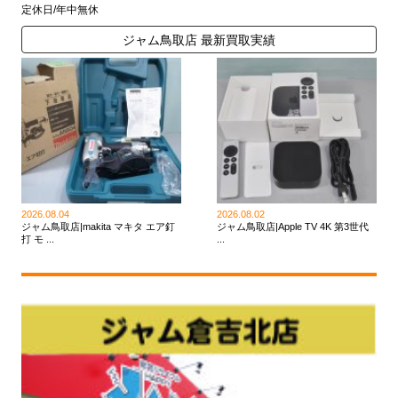
定休日/年中無休
ジャム鳥取店 最新買取実績
2026.08.04
2026.08.02
ジャム鳥取店|makita マキタ エア釘
ジャム鳥取店|Apple TV 4K 第3世代
打 モ ...
...