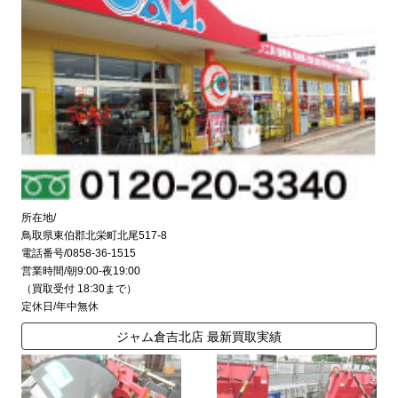
所在地/
鳥取県東伯郡北栄町北尾517-8
電話番号/0858-36-1515
営業時間/朝9:00-夜19:00
（買取受付 18:30まで）
定休日/年中無休
ジャム倉吉北店 最新買取実績