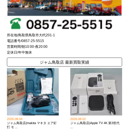
所在地/鳥取県鳥取市大杙201-1
電話番号/0857-25-5515
営業時間/朝10:00-夜20:00
定休日/年中無休
ジャム鳥取店 最新買取実績
2026.08.04
2026.08.02
ジャム鳥取店|makita マキタ エア釘
ジャム鳥取店|Apple TV 4K 第3世代
打 モ ...
...