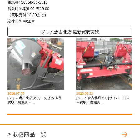
電話番号/0858-36-1515
営業時間/朝9:00-夜19:00
（買取受付 18:30まで）
定休日/年中無休
ジャム倉吉北店 最新買取実績
2026.07.05
2026.06.22
[ジャム倉吉北店便り] あぜぬり機
[ジャム倉吉北店便り]サイバーハロ
買取！農機具・ ...
ー買取！農機具 ...
>
取扱商品一覧