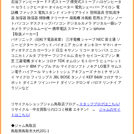
石油ファンヒーター ＦＦ式ストーブ 煙突式ストーブ ハロゲンヒータ
ー セラミックヒーター オイルヒーター 電気シェーバー アイロン 電
話機 ファックス 電気スタンド インテリアライト 照明器具 空気清浄
器 加湿器 除湿器 掃除機 クリーナー 扇風機 冷風船 窓用エアコン ノー
トパソコン デスクトップパソコン デジタルカメラ デジタル一眼レフ
カメラ デジタルムービー 携帯電話 スマートフォン iphone
【取扱メーカー】
パナソニック（旧松下電器産業） 三洋電機 シャープ NEC 富士通 ソ
ニー ビクター ケンウッド パイオニア カシオ オンキヨー ヤマハ オー
ディオテクニカ ローランド 日立 キヤノン リコー オリンパス ニコン
コニカミノルタ ブラザー フジフイルム 京セラ セイコーエプソン 東
芝 三菱電機 ダイキン コロナ TDK オムロン モトローラ ヒューレット
パッカード IBM アップル デル マイクロソフト ノキア LG電子 サムス
ン電子 ハイアール マッキントッシュ アキフューズ ナカミチ サンス
イ マイクロ フィリップス JBL BOSE タンノイ KEF B&W コロナ サン
ポット ダイニチ ツインバード ダイソン デロンギ パロマ リンナイ ア
ラジンなど
リサイクルショップジャム鳥取店ブログ→
スタッフブログはこちら!
リサイクル・中古買取りの口コミ検索 エキテン! →
ジャムのサイ
トはこちら!
◆ジャム鳥取店
鳥取県鳥取市大杙201-1