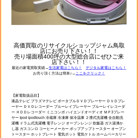
高価買取のリサイクルショップジャム鳥取
店にお売り下さい！！
売り場面積400坪の大型総合店にぜひご来
店下さい！！
最近の家電買取実績→
生活家電はこちら！
デジタル家電はこちら！
お売り頂く方法は簡単♪→
ここをクリック！
【家電取扱品目】
液晶テレビ プラズマテレビ ポータブルＤＶＤプレーヤー ＤＶＤプレ
ーヤー ＤＶＤレコーダー ブルーレイプレーヤー ブルーレイレコーダ
ー ＨＤＤレコーダー ミニコンポ ハイエンドオーディオ ＭＰ3プレー
ヤー Ipod ipodtouch 冷蔵庫 冷凍庫 保冷温庫 ２漕式洗濯機 全自動洗
濯機 ドラム式洗濯機 電子レンジ オーブンレンジ 炊飯器 ガス湯沸か
し器 ガスコンロ コーヒーメーカー ポップアップトースター オーブン
トースター ホットプレート 電気ポット 電気ケトル ホームベーカリー