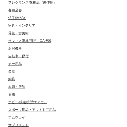
フレグランス/化粧品（未使用）
各種金券
切手/はがき
家具・インテリア
骨董・古美術
オフィス家具/用品・OA機器
厨房機器
自転車・原付
カー用品
楽器
釣具
衣類・服飾
着物
ホビー/鉄道模型/エアガン
スポーツ用品・アウトドア用品
アムウェイ
サプリメント